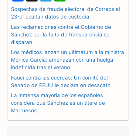
a
e
h
Sospechas de fraude electoral de Correos el
23-J: ocultan datos de custodia
c
l
a
Las reclamaciones contra el Gobierno de
e
e
t
Sánchez por la falta de transparencia se
b
g
s
disparan
Los médicos lanzan un ultimátum a la ministra
o
r
A
Mónica García: amenazan con una huelga
o
a
p
indefinida tras el verano
k
m
p
Fauci contra las cuerdas: Un comité del
Senado de EEUU le declara en desacato
La inmensa mayoría de los españoles
considera que Sánchez es un títere de
Marruecos