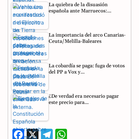
La quiebra de la disuasión
española ante Marruecos:…
La importancia del arco Canarias-
Ceuta/Melilla-Baleares
La cobardía se paga: fuga de votos
del PP a Vox y…
¿De verdad era necesario pagar
este precio para…
F
X
T
W