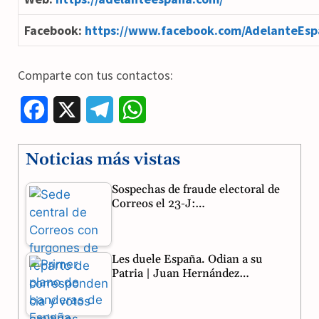
Facebook:
https://www.facebook.com/AdelanteEsp
Comparte con tus contactos:
F
X
T
W
a
e
h
Noticias más vistas
c
l
a
Sospechas de fraude electoral de
e
e
t
Correos el 23-J:…
b
g
s
o
r
A
Les duele España. Odian a su
o
a
p
Patria | Juan Hernández…
k
m
p