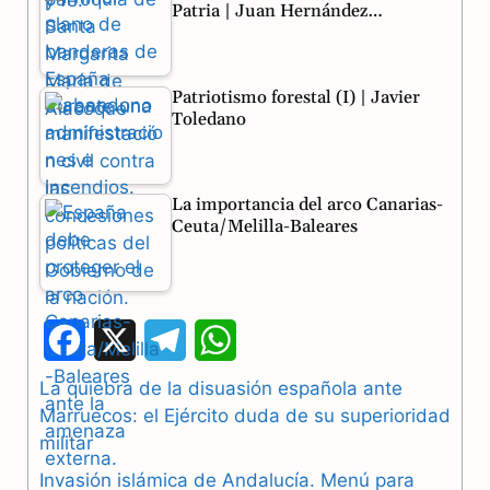
Patria | Juan Hernández…
Patriotismo forestal (I) | Javier
Toledano
La importancia del arco Canarias-
Ceuta/Melilla-Baleares
F
X
T
W
a
e
h
La quiebra de la disuasión española ante
Marruecos: el Ejército duda de su superioridad
c
l
a
militar
e
e
t
Invasión islámica de Andalucía. Menú para