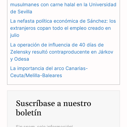
b
g
s
musulmanes con carne halal en la Universidad
de Sevilla
o
r
A
La nefasta política económica de Sánchez: los
o
a
p
extranjeros copan todo el empleo creado en
julio
k
m
p
La operación de influencia de 40 días de
Zelensky resultó contraproducente en Járkov
y Odesa
La importancia del arco Canarias-
Ceuta/Melilla-Baleares
Suscríbase a nuestro
boletín
Sin spam, solo información!