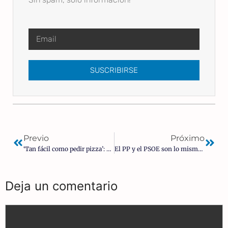
SUSCRIBIRSE
Previo
Próximo
‘Tan fácil como pedir pizza’: cómo las píldoras mezcladas con fentanilo están matando a la juventud
El PP y el PSOE son lo mismo: Feijoo aplaude la ley de «paridad» de Sánchez y le dice que «va por el buen camino»
Deja un comentario