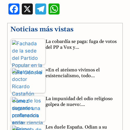
F
X
T
W
a
e
h
Noticias más vistas
c
l
a
La cobardía se paga: fuga de votos
e
e
t
del PP a Vox y…
b
g
s
o
r
A
«En el ateísmo vivimos el
o
a
p
existencialismo, todo…
k
m
p
La impunidad del odio religioso
golpea de nuevo:…
Les duele España. Odian a su