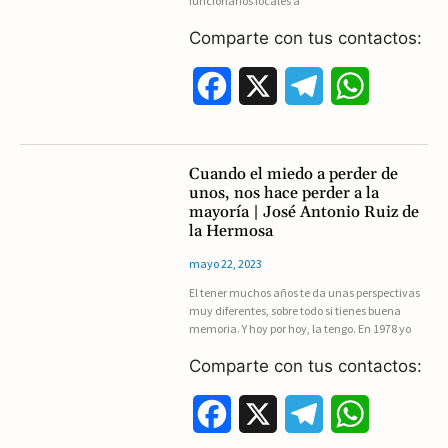
funcionarios locales a
k
m
p
Comparte con tus contactos:
F
X
T
W
a
e
h
c
l
a
Cuando el miedo a perder de
unos, nos hace perder a la
e
e
t
mayoría | José Antonio Ruiz de
la Hermosa
b
g
s
mayo 22, 2023
o
r
A
El tener muchos años te da unas perspectivas
muy diferentes, sobre todo si tienes buena
o
a
p
memoria. Y hoy por hoy, la tengo. En 1978 yo
k
m
p
Comparte con tus contactos:
F
X
T
W