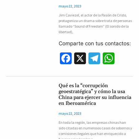
b
g
s
mayo 22, 2023
Jim Caviezel, el actor de la Pasión de Cristo,
o
r
A
protagoniza un drama sobre trata de personas
llamado “Sound of Freedom” (El sonido de la
o
a
p
libertad),
k
m
p
Comparte con tus contactos:
F
X
T
W
a
e
h
c
l
a
Qué es la “corrupción
geoestratégica” y cómo la usa
e
e
t
China para ejercer su influencia
en Iberoamérica
b
g
s
mayo 22, 2023
o
r
A
En toda la región, las empresas chinas han
sido citadas en numerosos casos de sobornos y
o
a
p
comisiones ilegales que han enriquecido a