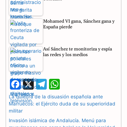
Mohamed VI gana, Sánchez gana y
España pierde
Así Sánchez te monitoriza y espía
las redes y los medios
F
X
T
W
a
e
h
La quiebra de la disuasión española ante
Marruecos: el Ejército duda de su superioridad
c
l
a
militar
e
e
t
Invasión islámica de Andalucía. Menú para