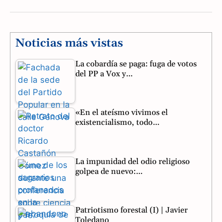
a
e
h
c
l
a
e
e
t
Noticias más vistas
b
g
s
La cobardía se paga: fuga de votos
del PP a Vox y…
o
r
A
o
a
p
«En el ateísmo vivimos el
k
m
p
existencialismo, todo…
La impunidad del odio religioso
golpea de nuevo:…
Patriotismo forestal (I) | Javier
Toledano