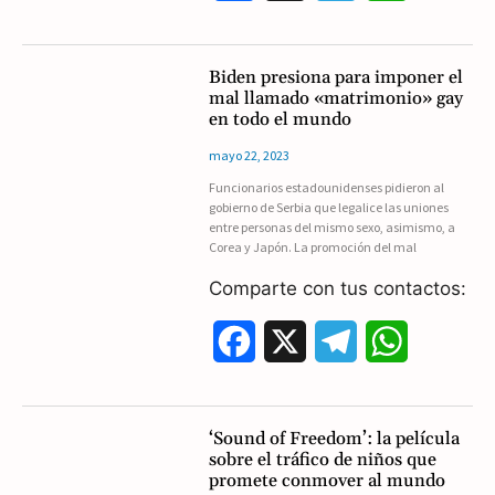
a
e
h
c
l
a
Biden presiona para imponer el
mal llamado «matrimonio» gay
e
e
t
en todo el mundo
b
g
s
mayo 22, 2023
Funcionarios estadounidenses pidieron al
o
r
A
gobierno de Serbia que legalice las uniones
entre personas del mismo sexo, asimismo, a
o
a
p
Corea y Japón. La promoción del mal
k
m
p
Comparte con tus contactos:
F
X
T
W
a
e
h
c
l
a
‘Sound of Freedom’: la película
sobre el tráfico de niños que
e
e
t
promete conmover al mundo