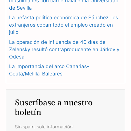
b
g
s
musulmanes con carne halal en la Universidad
de Sevilla
o
r
A
La nefasta política económica de Sánchez: los
o
a
p
extranjeros copan todo el empleo creado en
julio
k
m
p
La operación de influencia de 40 días de
Zelensky resultó contraproducente en Járkov y
Odesa
La importancia del arco Canarias-
Ceuta/Melilla-Baleares
Suscríbase a nuestro
boletín
Sin spam, solo información!