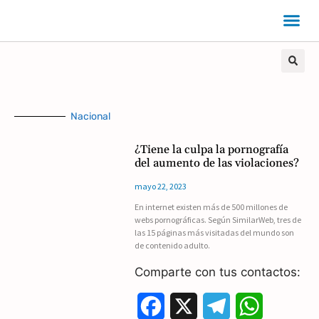
Nacional
¿Tiene la culpa la pornografía
del aumento de las violaciones?
mayo 22, 2023
En internet existen más de 500 millones de
webs pornográficas. Según SimilarWeb, tres de
las 15 páginas más visitadas del mundo son
de contenido adulto.
Comparte con tus contactos:
F
X
T
W