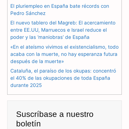
e
e
t
El pluriempleo en España bate récords con
b
g
s
Pedro Sánchez
El nuevo tablero del Magreb: El acercamiento
o
r
A
entre EE.UU, Marruecos e Israel reduce el
o
a
p
poder y las ‘maniobras’ de España
k
m
p
«En el ateísmo vivimos el existencialismo, todo
acaba con la muerte, no hay esperanza futura
después de la muerte»
Cataluña, el paraíso de los okupas: concentró
el 40% de las okupaciones de toda España
durante 2025
Suscríbase a nuestro
boletín