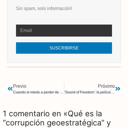
Sin spam, solo información!
SUSCRIBIRSE
Previo
Próximo
Cuando el miedo a perder de unos, nos hace perder a la mayoría | José Antonio Ruiz de la Hermosa
‘Sound of Freedom’: la película sobre el tráfico de niños que promete conmover al mundo
1 comentario en «Qué es la
“corrupción geoestratégica” y