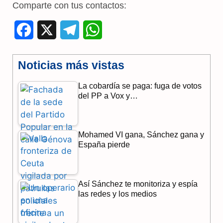
Comparte con tus contactos:
F
X
T
W
a
e
h
Noticias más vistas
c
l
a
La cobardía se paga: fuga de votos
e
e
t
del PP a Vox y…
b
g
s
o
r
A
Mohamed VI gana, Sánchez gana y
o
a
p
España pierde
k
m
p
Así Sánchez te monitoriza y espía
las redes y los medios