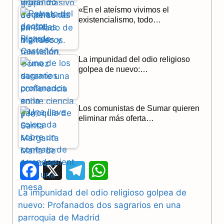
«En el ateísmo vivimos el
existencialismo, todo…
La impunidad del odio religioso
golpea de nuevo:…
Los comunistas de Sumar quieren
eliminar más oferta…
F
X
T
W
a
e
h
La impunidad del odio religioso golpea de
nuevo: Profanados dos sagrarios en una
c
l
a
parroquia de Madrid