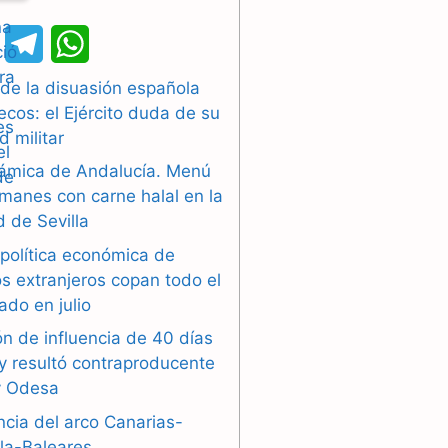
X
T
W
e
h
 de la disuasión española
cos: el Ejército duda de su
l
a
d militar
e
t
slámica de Andalucía. Menú
g
s
manes con carne halal en la
 de Sevilla
r
A
 política económica de
a
p
s extranjeros copan todo el
ado en julio
m
p
n de influencia de 40 días
y resultó contraproducente
y Odesa
ncia del arco Canarias-
lla-Baleares