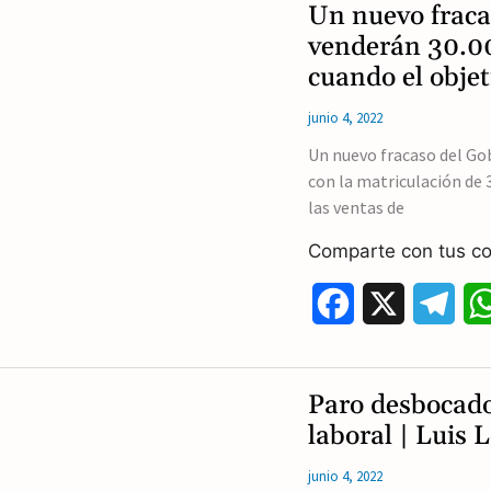
Un nuevo fraca
e
e
venderán 30.00
cuando el objet
b
g
junio 4, 2022
o
r
Un nuevo fracaso del Go
o
a
con la matriculación de 
k
m
las ventas de
Comparte con tus co
F
X
T
a
e
c
l
Paro desbocado
e
e
laboral | Luis
b
g
junio 4, 2022