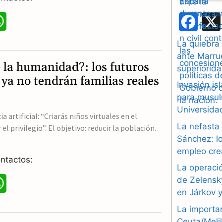
W
F
h
a
La quiebra
ante Marrue
a
c
e la humanidad?: los futuros
superiorida
t
e
ya no tendrán familias reales
Invasión i
s
b
para musul
Universidad
A
o
a artificial: “Criarás niños virtuales en el
La nefasta
l privilegio”. El objetivo: reducir la población.
p
o
Sánchez: lo
empleo cre
p
k
ntactos:
La operació
de Zelensk
W
en Járkov 
h
La importa
a
Ceuta/Meli