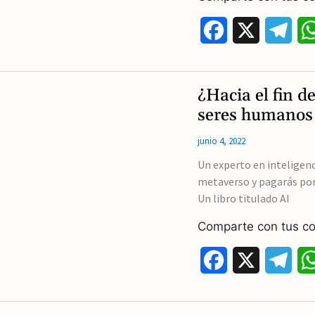
F
X
T
a
e
c
l
¿Hacia el fin d
e
e
seres humanos 
b
g
junio 4, 2022
o
r
Un experto en inteligenci
metaverso y pagarás por e
o
a
Un libro titulado AI
k
m
Comparte con tus co
F
X
T
a
e
c
l