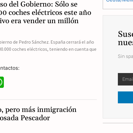
so del Gobierno: Sólo se
t
0 coches eléctricos este año
ivo era vender un millón
s
Sus
A
nue
bierno de Pedro Sánchez. España cerrará el año
p
30.000 coches eléctricos, teniendo en cuenta que
p
Sin sp
ntactos:
W
h
a
, pero más inmigración
t
 Losada Pescador
s