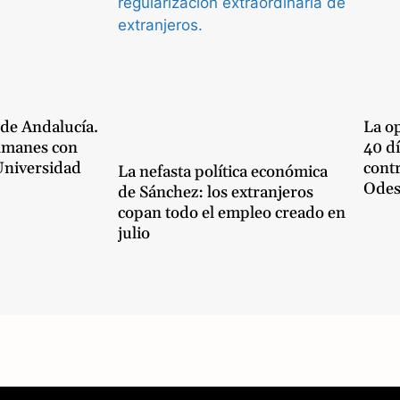
 de Andalucía.
La op
lmanes con
40 dí
 Universidad
cont
La nefasta política económica
Odes
de Sánchez: los extranjeros
copan todo el empleo creado en
julio