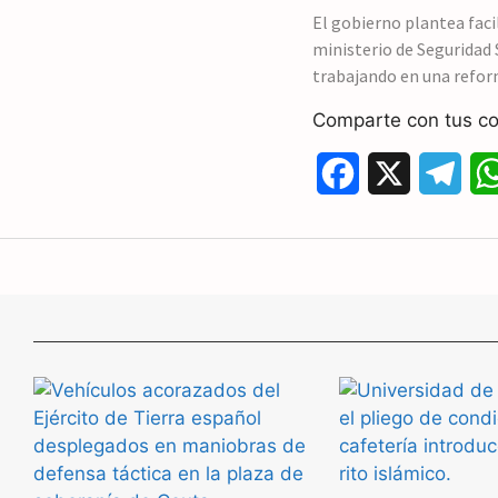
o
r
El gobierno plantea faci
ministerio de Seguridad S
o
a
trabajando en una refo
k
m
Comparte con tus co
F
X
T
a
e
c
l
e
e
b
g
o
r
o
a
k
m