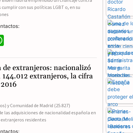
e Biden habría emprendido un chantaje contra
s cumplir con sus políticas LGBT o, en su
lones
ntactos:
W
h
a
 de extranjeros: nacionalizó
t
 144.012 extranjeros, la cifra
 2016
s
A
os) y Comunidad de Madrid (25.827)
p
e las adquisiciones de nacionalidad española en
p
 extranjeros residentes
ntactos: