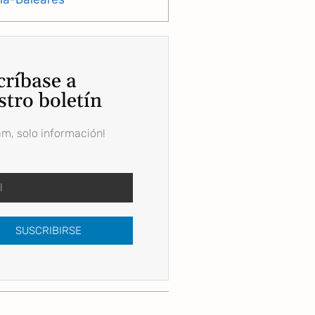
críbase a
stro boletín
am, solo información!
SUSCRIBIRSE