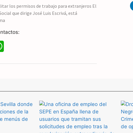
A
litar los permisos de trabajo para extranjeros El
ocial que dirige José Luis Escrivá, está
p
rma
p
ntactos:
W
h
a
t
s
A
p
p