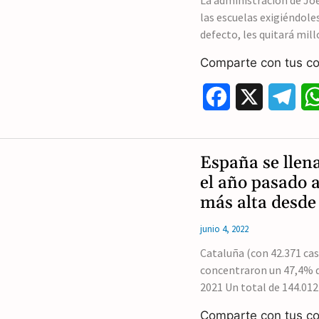
La administración de Jo
las escuelas exigiéndole
defecto, les quitará mil
Comparte con tus co
F
X
T
a
e
c
l
España se llena
e
e
el año pasado a
más alta desde
b
g
junio 4, 2022
o
r
Cataluña (con 42.371 cas
o
a
concentraron un 47,4% d
k
m
2021 Un total de 144.012
Comparte con tus co