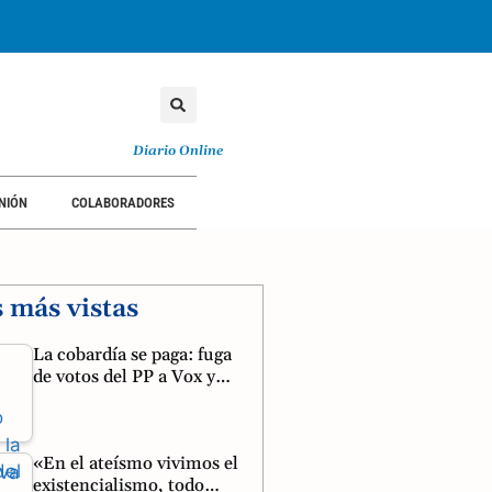
TORIAL
OPINIÓN
COLABORADORES
Diario Online
NIÓN
COLABORADORES
s más vistas
La cobardía se paga: fuga
de votos del PP a Vox y…
«En el ateísmo vivimos el
existencialismo, todo…