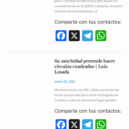
para «cambiar la estructura del Estado» En
una entrevista en la SER de Cataluña, el nuevo
o
a
p
ministro de Universidades, el
k
m
p
Comparte con tus contactos:
F
X
T
W
a
e
h
c
l
a
Su sanchidad pretende hacer
círculos cuadrados | Luis
e
e
t
Losada
b
g
s
enero 15, 2022
Mantiene lazos con ERC y Bildu pero trata de
o
r
A
evitar que se note para evitar el desgaste en
Castilla y León Su sanchidad logró aprobar
o
a
p
Comparte con tus contactos:
k
m
p
F
X
T
W