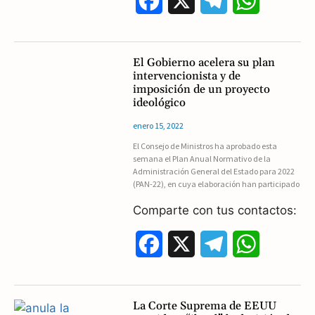
F
X
T
W
a
e
h
c
l
a
El Gobierno acelera su plan
intervencionista y de
e
e
t
imposición de un proyecto
ideológico
b
g
s
enero 15, 2022
o
r
A
El Consejo de Ministros ha aprobado esta
semana el Plan Anual Normativo de la
o
a
p
Administración General del Estado para 2022
(PAN-22), en cuya elaboración han participado
k
m
p
Comparte con tus contactos:
F
X
T
W
a
e
h
c
l
a
La Corte Suprema de EEUU