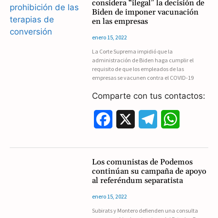
considera “ilegal” la decisión de
e
e
t
Biden de imponer vacunación
en las empresas
b
g
s
enero 15, 2022
o
r
A
La Corte Suprema impidió que la
administración de Biden haga cumplir el
o
a
p
requisito de que los empleados de las
empresas se vacunen contra el COVID-19
k
m
p
Comparte con tus contactos:
F
X
T
W
a
e
h
c
l
a
Los comunistas de Podemos
continúan su campaña de apoyo
e
e
t
al referéndum separatista
b
g
s
enero 15, 2022
Subirats y Montero defienden una consulta
o
r
A