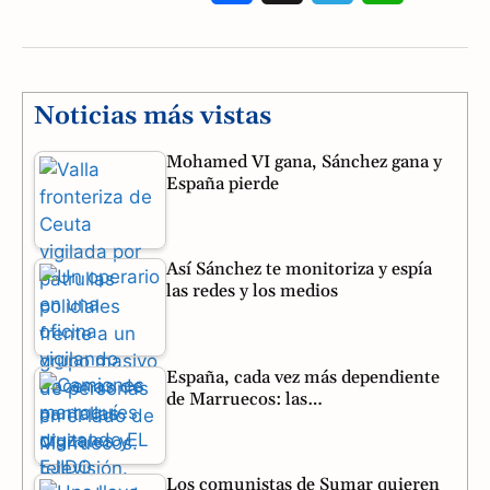
a
e
h
c
l
a
e
e
t
Noticias más vistas
b
g
s
Mohamed VI gana, Sánchez gana y
España pierde
o
r
A
o
a
p
Así Sánchez te monitoriza y espía
k
m
p
las redes y los medios
España, cada vez más dependiente
de Marruecos: las…
Los comunistas de Sumar quieren