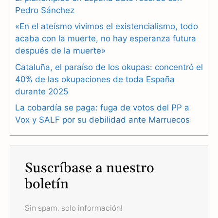
b
g
s
Pedro Sánchez
«En el ateísmo vivimos el existencialismo, todo
o
r
A
acaba con la muerte, no hay esperanza futura
o
a
p
después de la muerte»
k
m
p
Cataluña, el paraíso de los okupas: concentró el
40% de las okupaciones de toda España
durante 2025
La cobardía se paga: fuga de votos del PP a
Vox y SALF por su debilidad ante Marruecos
Suscríbase a nuestro
boletín
Sin spam, solo información!