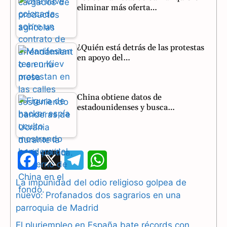
eliminar más oferta…
¿Quién está detrás de las protestas
en apoyo del…
China obtiene datos de
estadounidenses y busca…
F
X
T
W
a
e
h
La impunidad del odio religioso golpea de
nuevo: Profanados dos sagrarios en una
c
l
a
parroquia de Madrid
e
e
t
El pluriempleo en España bate récords con