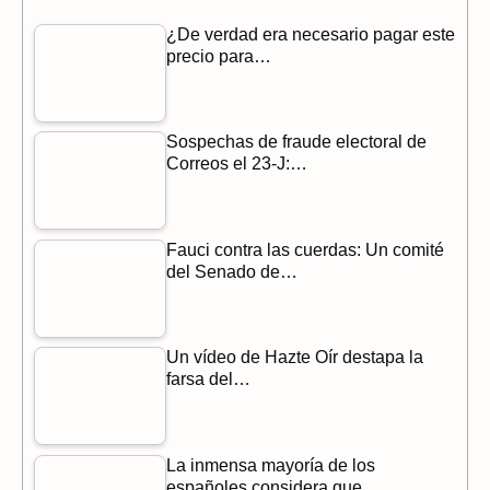
b
g
s
¿De verdad era necesario pagar este
precio para…
o
r
A
o
a
p
Sospechas de fraude electoral de
k
m
p
Correos el 23-J:…
Fauci contra las cuerdas: Un comité
del Senado de…
Un vídeo de Hazte Oír destapa la
farsa del…
La inmensa mayoría de los
españoles considera que…