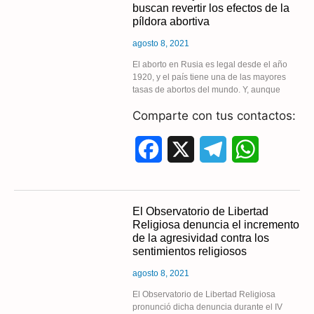
buscan revertir los efectos de la
e
e
t
píldora abortiva
b
g
s
agosto 8, 2021
o
r
A
El aborto en Rusia es legal desde el año
1920, y el país tiene una de las mayores
tasas de abortos del mundo. Y, aunque
o
a
p
Comparte con tus contactos:
k
m
p
F
X
T
W
a
e
h
c
l
a
El Observatorio de Libertad
Religiosa denuncia el incremento
e
e
t
de la agresividad contra los
sentimientos religiosos
b
g
s
agosto 8, 2021
o
r
A
El Observatorio de Libertad Religiosa
pronunció dicha denuncia durante el IV
o
a
p