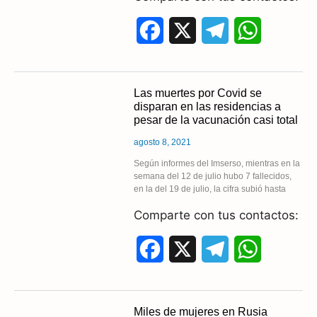
F
X
T
W
a
e
h
c
l
a
Las muertes por Covid se
disparan en las residencias a
e
e
t
pesar de la vacunación casi total
b
g
s
agosto 8, 2021
o
r
A
Según informes del Imserso, mientras en la
semana del 12 de julio hubo 7 fallecidos,
en la del 19 de julio, la cifra subió hasta
o
a
p
Comparte con tus contactos:
k
m
p
F
X
T
W
a
e
h
c
l
a
Miles de mujeres en Rusia