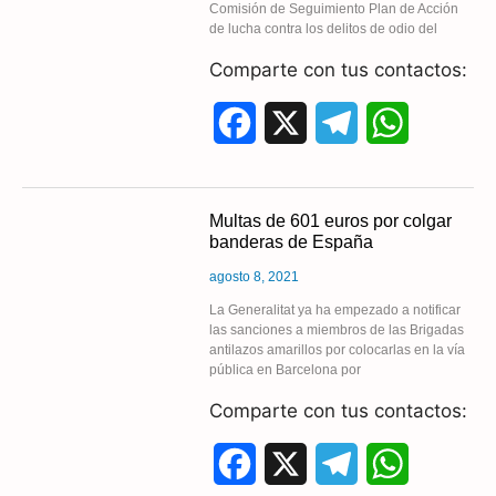
Comisión de Seguimiento Plan de Acción
de lucha contra los delitos de odio del
k
m
p
Comparte con tus contactos:
F
X
T
W
a
e
h
c
l
a
Multas de 601 euros por colgar
banderas de España
e
e
t
agosto 8, 2021
b
g
s
La Generalitat ya ha empezado a notificar
las sanciones a miembros de las Brigadas
o
r
A
antilazos amarillos por colocarlas en la vía
pública en Barcelona por
o
a
p
Comparte con tus contactos:
k
m
p
F
X
T
W