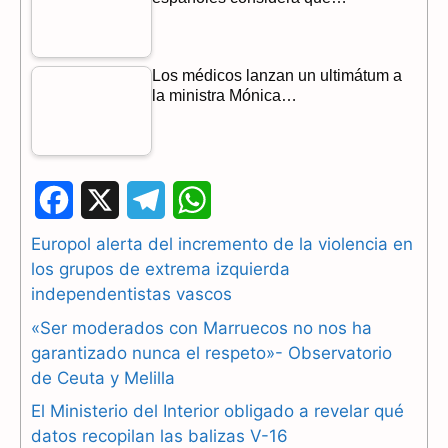
Los médicos lanzan un ultimátum a
la ministra Mónica…
F
X
T
W
a
e
h
Europol alerta del incremento de la violencia en
los grupos de extrema izquierda
c
l
a
independentistas vascos
e
e
t
«Ser moderados con Marruecos no nos ha
b
g
s
garantizado nunca el respeto»- Observatorio
de Ceuta y Melilla
o
r
A
El Ministerio del Interior obligado a revelar qué
o
a
p
datos recopilan las balizas V-16