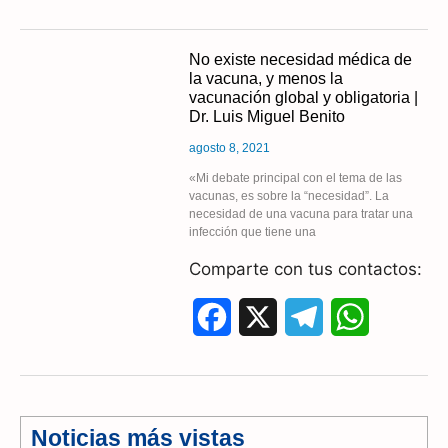
a
e
h
c
l
a
No existe necesidad médica de
la vacuna, y menos la
e
e
t
vacunación global y obligatoria |
Dr. Luis Miguel Benito
b
g
s
agosto 8, 2021
o
r
A
«Mi debate principal con el tema de las
vacunas, es sobre la “necesidad”. La
o
a
p
necesidad de una vacuna para tratar una
infección que tiene una
k
m
p
Comparte con tus contactos:
F
X
T
W
a
e
h
c
l
a
e
e
t
Noticias más vistas