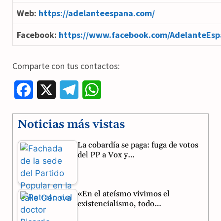
Web:
https://adelanteespana.com/
Facebook:
https://www.facebook.com/AdelanteEsp
Comparte con tus contactos:
F
X
T
W
a
e
h
Noticias más vistas
c
l
a
La cobardía se paga: fuga de votos
e
e
t
del PP a Vox y…
b
g
s
o
r
A
«En el ateísmo vivimos el
o
a
p
existencialismo, todo…