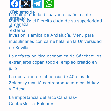
F
X
T
W
a
e
h
La quiebra de la disuasión española ante
Marruecos: el Ejército duda de su superioridad
c
l
a
militar
e
e
t
Invasión islámica de Andalucía. Menú para
b
g
s
musulmanes con carne halal en la Universidad
de Sevilla
o
r
A
La nefasta política económica de Sánchez: los
o
a
p
extranjeros copan todo el empleo creado en
julio
k
m
p
La operación de influencia de 40 días de
Zelensky resultó contraproducente en Járkov
y Odesa
La importancia del arco Canarias-
Ceuta/Melilla-Baleares