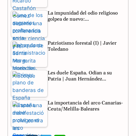
k
m
p
La impunidad del odio religioso
golpea de nuevo:…
Patriotismo forestal (I) | Javier
Toledano
Les duele España. Odian a su
Patria | Juan Hernández…
La importancia del arco Canarias-
Ceuta/Melilla-Baleares