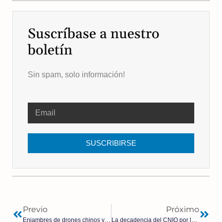
Suscríbase a nuestro
boletín
Sin spam, solo información!
SUSCRIBIRSE
Previo
Próximo
Enjambres de drones chinos y láseres estadounidenses: las revoluciones futuras en la guerra
La decadencia del CNIO por los continuos escándalos: ha perdido el 22% de sus ingresos durante el mandato de María Blasco