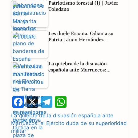
Patriotismo forestal (I) | Javier
Toledano
Les duele España. Odian a su
Patria | Juan Hernández…
La quiebra de la disuasión
española ante Marruecos:…
F
X
T
W
a
e
h
La quiebra de la disuasión española ante
Marruecos: el Ejército duda de su superioridad
c
l
a
militar
e
e
t