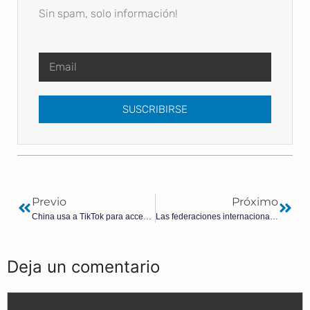
Sin spam, solo información!
SUSCRIBIRSE
Previo
Próximo
China usa a TikTok para acceder a los datos de los usuarios
Las federaciones internacionales vetan competir a las atletas ‘trans’ con mujeres por las injusticias que provoca
Deja un comentario