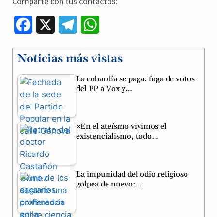
Comparte con tus contactos:
F
X
T
W
a
e
h
Noticias más vistas
c
l
a
La cobardía se paga: fuga de votos
e
e
t
del PP a Vox y…
b
g
s
o
r
A
«En el ateísmo vivimos el
o
a
p
existencialismo, todo…
k
m
p
La impunidad del odio religioso
golpea de nuevo:…