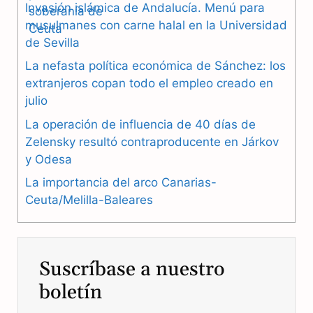
Invasión islámica de Andalucía. Menú para
b
g
s
musulmanes con carne halal en la Universidad
de Sevilla
o
r
A
La nefasta política económica de Sánchez: los
o
a
p
extranjeros copan todo el empleo creado en
julio
k
m
p
La operación de influencia de 40 días de
Zelensky resultó contraproducente en Járkov
y Odesa
La importancia del arco Canarias-
Ceuta/Melilla-Baleares
Suscríbase a nuestro
boletín