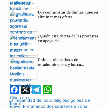
Los comunistas de Sumar quieren
eliminar más oferta…
¿Quién está detrás de las protestas
en apoyo del…
China obtiene datos de
estadounidenses y busca…
F
X
T
W
a
e
h
La impunidad del odio religioso golpea de
nuevo: Profanados dos sagrarios en una