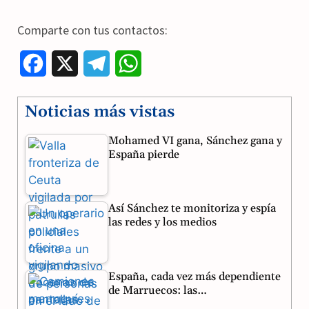
Comparte con tus contactos:
F
X
T
W
a
e
h
Noticias más vistas
c
l
a
Mohamed VI gana, Sánchez gana y
e
e
t
España pierde
b
g
s
o
r
A
Así Sánchez te monitoriza y espía
o
a
p
las redes y los medios
k
m
p
España, cada vez más dependiente
de Marruecos: las…