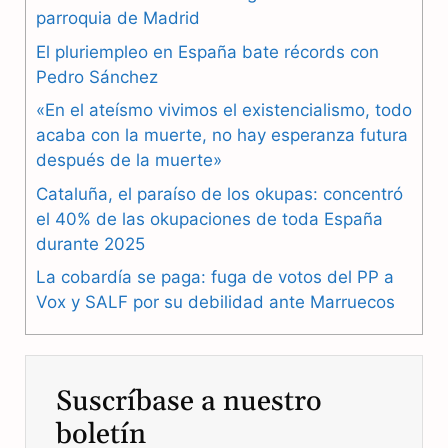
c
l
a
parroquia de Madrid
e
e
t
El pluriempleo en España bate récords con
b
g
s
Pedro Sánchez
«En el ateísmo vivimos el existencialismo, todo
o
r
A
acaba con la muerte, no hay esperanza futura
o
a
p
después de la muerte»
k
m
p
Cataluña, el paraíso de los okupas: concentró
el 40% de las okupaciones de toda España
durante 2025
La cobardía se paga: fuga de votos del PP a
Vox y SALF por su debilidad ante Marruecos
Suscríbase a nuestro
boletín