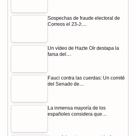
b
g
s
o
r
A
Sospechas de fraude electoral de
o
a
p
Correos el 23-J:…
k
m
p
Un vídeo de Hazte Oír destapa la
farsa del…
Fauci contra las cuerdas: Un comité
del Senado de…
La inmensa mayoría de los
españoles considera que…