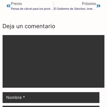
Previo
Próximo
Penas de cárcel para los provida en España es “el triunfo del negocio del aborto”, afirman
El Gobierno de Sánchez, investigado por 56 contratos covid sospechosos
Deja un comentario