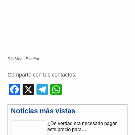
Pío Moa | Escritor
Comparte con tus contactos:
F
X
T
W
a
e
h
Noticias más vistas
c
l
a
¿De verdad era necesario pagar
e
e
t
este precio para…