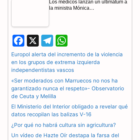
Los médicos lanzan un ultimátum a
la ministra Mónica…
F
X
T
W
a
e
h
Europol alerta del incremento de la violencia
en los grupos de extrema izquierda
c
l
a
independentistas vascos
e
e
t
«Ser moderados con Marruecos no nos ha
b
g
s
garantizado nunca el respeto»- Observatorio
de Ceuta y Melilla
o
r
A
El Ministerio del Interior obligado a revelar qué
o
a
p
datos recopilan las balizas V-16
k
m
p
¿Por qué no habrá cultura sin agricultura?
Un vídeo de Hazte Oír destapa la farsa del