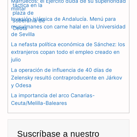
Marruecos: el Ejército duda de su superioridad
c
l
a
militar
e
e
t
Invasión islámica de Andalucía. Menú para
b
g
s
musulmanes con carne halal en la Universidad
de Sevilla
o
r
A
La nefasta política económica de Sánchez: los
o
a
p
extranjeros copan todo el empleo creado en
julio
k
m
p
La operación de influencia de 40 días de
Zelensky resultó contraproducente en Járkov
y Odesa
La importancia del arco Canarias-
Ceuta/Melilla-Baleares
Suscríbase a nuestro