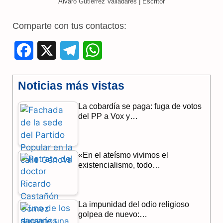
Álvaro Gutiérrez Valladares | Escritor
Comparte con tus contactos:
F
X
T
W
a
e
h
Noticias más vistas
c
l
a
La cobardía se paga: fuga de votos
e
e
t
del PP a Vox y…
b
g
s
o
r
A
«En el ateísmo vivimos el
o
a
p
existencialismo, todo…
k
m
p
La impunidad del odio religioso
golpea de nuevo:…