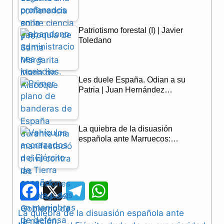
Patriotismo forestal (I) | Javier
Toledano
Les duele España. Odian a su
Patria | Juan Hernández…
La quiebra de la disuasión
española ante Marruecos:…
F
X
T
W
a
e
h
La quiebra de la disuasión española ante