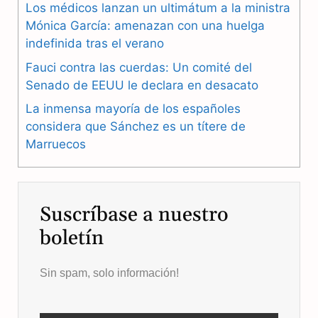
Los médicos lanzan un ultimátum a la ministra
o
r
A
Mónica García: amenazan con una huelga
o
a
p
indefinida tras el verano
k
m
p
Fauci contra las cuerdas: Un comité del
Senado de EEUU le declara en desacato
La inmensa mayoría de los españoles
considera que Sánchez es un títere de
Marruecos
Suscríbase a nuestro
boletín
Sin spam, solo información!