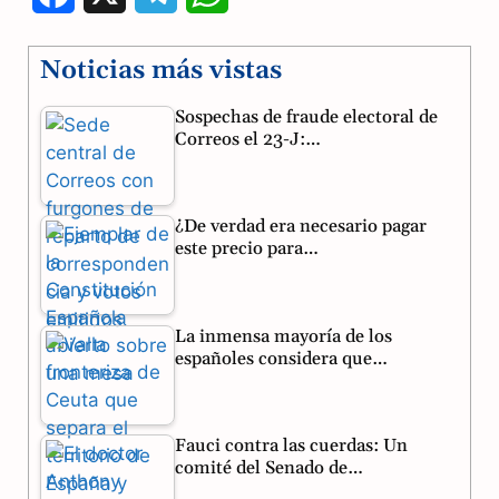
a
e
h
Noticias más vistas
c
l
a
Sospechas de fraude electoral de
e
e
t
Correos el 23-J:…
b
g
s
o
r
A
¿De verdad era necesario pagar
o
a
p
este precio para…
k
m
p
La inmensa mayoría de los
españoles considera que…
Fauci contra las cuerdas: Un
comité del Senado de…