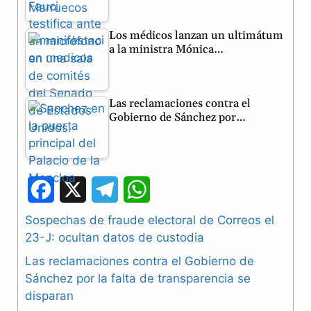
Los médicos lanzan un ultimátum
a la ministra Mónica…
Las reclamaciones contra el
Gobierno de Sánchez por…
F
X
T
W
a
e
h
Sospechas de fraude electoral de Correos el
23-J: ocultan datos de custodia
c
l
a
Las reclamaciones contra el Gobierno de
e
e
t
Sánchez por la falta de transparencia se
b
g
s
disparan