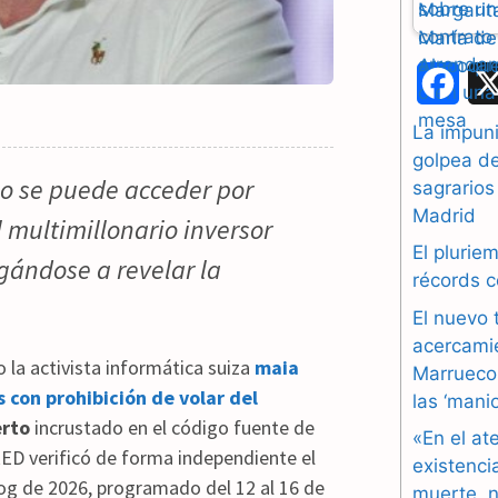
F
a
La impuni
golpea d
c
lo se puede acceder por
sagrarios
e
Madrid
 multimillonario inversor
b
El plurie
gándose a revelar la
récords 
o
El nuevo 
o
acercami
la activista informática suiza
maia
Marruecos
k
 con prohibición de volar del
las ‘mani
erto
incrustado en el código fuente de
«En el at
IRED verificó de forma independiente el
existenci
alog de 2026, programado del 12 al 16 de
muerte, n