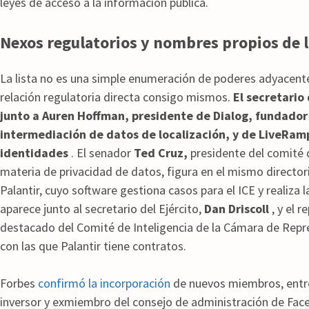
leyes de acceso a la información pública.
Nexos regulatorios y nombres propios de la 
La lista no es una simple enumeración de poderes adyacent
relación regulatoria directa consigo mismos.
El secretario
junto a Auren Hoffman, presidente de Dialog, fundado
intermediación de datos de localización, y de LiveRam
identidades
. El senador
Ted Cruz,
presidente del comité q
materia de privacidad de datos, figura en el mismo director
Palantir, cuyo software gestiona casos para el ICE y realiza
aparece junto al secretario del Ejército,
Dan Driscoll
, y el 
destacado del Comité de Inteligencia de la Cámara de Repre
con las que Palantir tiene contratos.
Forbes
confirmó la incorporación
de nuevos miembros, entre 
inversor y exmiembro del consejo de administración de Fac