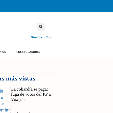
TORIAL
OPINIÓN
COLABORADORES
Diario Online
NIÓN
COLABORADORES
as más vistas
La cobardía se paga:
fuga de votos del PP a
Vox y…