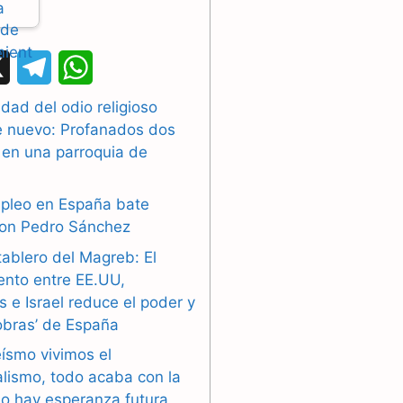
X
T
W
e
h
dad del odio religioso
e nuevo: Profanados dos
l
a
 en una parroquia de
e
t
g
s
mpleo en España bate
con Pedro Sánchez
r
A
tablero del Magreb: El
a
p
ento entre EE.UU,
 e Israel reduce el poder y
m
p
obras’ de España
eísmo vivimos el
alismo, todo acaba con la
o hay esperanza futura