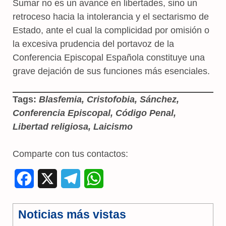
Sumar no es un avance en libertades, sino un
retroceso hacia la intolerancia y el sectarismo de
Estado, ante el cual la complicidad por omisión o
la excesiva prudencia del portavoz de la
Conferencia Episcopal Española constituye una
grave dejación de sus funciones más esenciales.
Tags:
Blasfemia, Cristofobia, Sánchez,
Conferencia Episcopal, Código Penal,
Libertad religiosa, Laicismo
Comparte con tus contactos:
F
X
T
W
a
e
h
Noticias más vistas
c
l
a