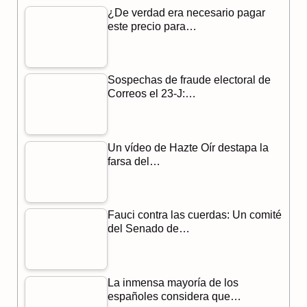
¿De verdad era necesario pagar
e
e
t
este precio para…
b
g
s
o
r
A
Sospechas de fraude electoral de
o
a
p
Correos el 23-J:…
k
m
p
Un vídeo de Hazte Oír destapa la
farsa del…
Fauci contra las cuerdas: Un comité
del Senado de…
La inmensa mayoría de los
españoles considera que…