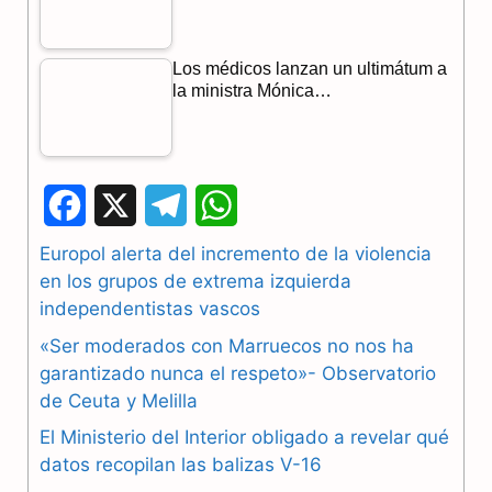
Los médicos lanzan un ultimátum a
la ministra Mónica…
F
X
T
W
a
e
h
Europol alerta del incremento de la violencia
en los grupos de extrema izquierda
c
l
a
independentistas vascos
e
e
t
«Ser moderados con Marruecos no nos ha
b
g
s
garantizado nunca el respeto»- Observatorio
de Ceuta y Melilla
o
r
A
El Ministerio del Interior obligado a revelar qué
o
a
p
datos recopilan las balizas V-16