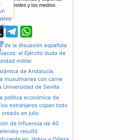
redes y los medios
X
T
W
e
h
a de la disuasión española
uecos: el Ejército duda de
l
a
oridad militar
e
t
islámica de Andalucía.
g
s
a musulmanes con carne
la Universidad de Sevilla
r
A
a política económica de
a
p
los extranjeros copan todo
 creado en julio
m
p
ión de influencia de 40
elensky resultó
oducente en Járkov y Odesa