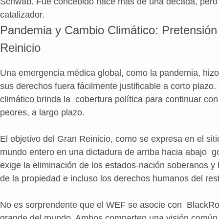
Schwab. Fue concebido hace más de una década, pero
catalizador.
Pandemia y Cambio Climático: Pretensión 
Reinicio
Una emergencia médica global, como la pandemia, hizo
sus derechos fuera fácilmente justificable a corto plaz
climático brinda la cobertura política para continuar con
peores, a largo plazo.
El objetivo del Gran Reinicio, como se expresa en el sit
mundo entero en una dictadura de arriba hacia abajo go
exige la eliminación de los estados-nación soberanos y l
de la propiedad e incluso los derechos humanos del res
No es sorprendente que el WEF se asocie con BlackRock
grande del mundo. Ambos comparten una visión común 