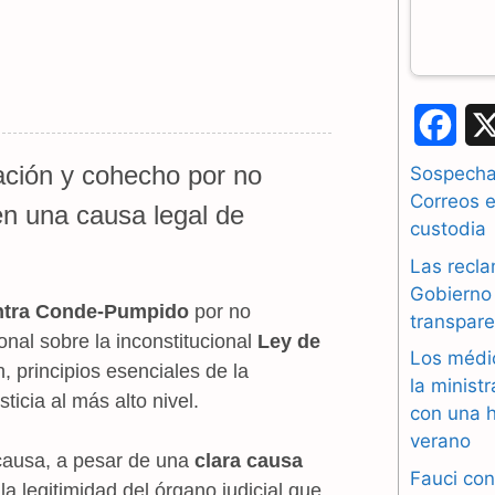
F
a
cación y cohecho por no
Sospechas
Correos e
c
n una causa legal de
custodia
e
Las recla
b
Gobierno 
ontra Conde-Pumpido
por no
transpare
o
onal sobre la inconstitucional
Ley de
Los médi
, principios esenciales de la
o
la minist
sticia al más alto nivel.
con una h
k
verano
causa, a pesar de una
clara causa
Fauci con
 la legitimidad del órgano judicial que