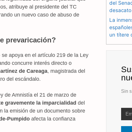
del Sena
s, atribuye al presidente del TC
desacato
urando un nuevo caso de abuso de
La inmen
españole
un títere
e prevaricación?
o
se apoya en el artículo 219 de la Ley
ando concurre interés directo o
Su
artínez de Careaga
, magistrada del
nu
ro del escándalo.
Sin s
ey de Amnistía el 21 de marzo de
 gravemente la imparcialidad
del
en la emisión de un documento sobre
de-Pumpido
afecta la confianza