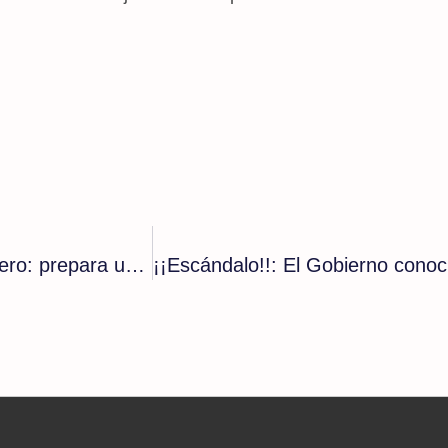
El PP de Oviedo promueve la ideología de género: prepara un plan para niños cargado de dicha ideología