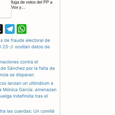
fuga de votos del PP a
Vox y…
X
T
W
e
h
 de fraude electoral de
l 23-J: ocultan datos de
l
a
e
t
maciones contra el
g
s
de Sánchez por la falta de
ncia se disparan
r
A
cos lanzan un ultimátum a
a
p
ra Mónica García: amenazan
uelga indefinida tras el
m
p
tra las cuerdas: Un comité