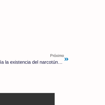
Próximo
¡¡Escándalo!!: El Gobierno conocía la existencia del narcotúnel que conectaba España y Marruecos desde hace más de un año y no hizo nada