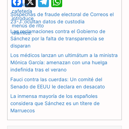
F
X
T
W
a
e
h
Sospechas de fraude electoral de Correos el
23-J: ocultan datos de custodia
c
l
a
Las reclamaciones contra el Gobierno de
e
e
t
Sánchez por la falta de transparencia se
b
g
s
disparan
Los médicos lanzan un ultimátum a la ministra
o
r
A
Mónica García: amenazan con una huelga
o
a
p
indefinida tras el verano
k
m
p
Fauci contra las cuerdas: Un comité del
Senado de EEUU le declara en desacato
La inmensa mayoría de los españoles
considera que Sánchez es un títere de
Marruecos