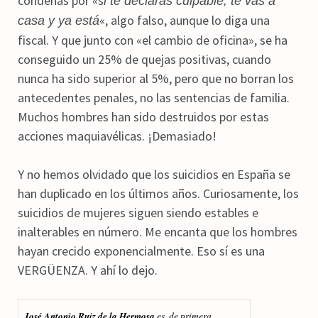
condenas por «s
i te declaras culpable, te vas a
«, algo falso, aunque lo diga una
casa y ya está
fiscal. Y que junto con «el cambio de oficina», se ha
conseguido un 25% de quejas positivas, cuando
nunca ha sido superior al 5%, pero que no borran los
antecedentes penales, no las sentencias de familia.
Muchos hombres han sido destruidos por estas
acciones maquiavélicas. ¡Demasiado!
Y no hemos olvidado que los suicidios en España se
han duplicado en los últimos años. Curiosamente, los
suicidios de mujeres siguen siendo estables e
inalterables en número. Me encanta que los hombres
hayan crecido exponencialmente. Eso sí es una
VERGÜENZA. Y ahí lo dejo.
José Antonio Ruiz de la Hermosa
es, de primera