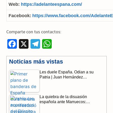
Web:
https://adelanteespana.com/
Facebook:
https://www.facebook.com/Adelante
Comparte con tus contactos:
F
X
T
W
a
e
h
Noticias más vistas
c
l
a
Les duele España. Odian a su
e
e
t
Patria | Juan Hernández…
b
g
s
o
r
A
La quiebra de la disuasión
o
a
p
española ante Marruecos:…
k
m
p