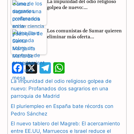
La impunidad del odio religioso
golpea de nuevo:…
Los comunistas de Sumar quieren
eliminar más oferta…
F
X
T
W
a
e
h
La impunidad del odio religioso golpea de
nuevo: Profanados dos sagrarios en una
c
l
a
parroquia de Madrid
e
e
t
El pluriempleo en España bate récords con
b
g
s
Pedro Sánchez
El nuevo tablero del Magreb: El acercamiento
o
r
A
entre EE.UU, Marruecos e Israel reduce el