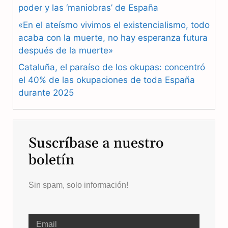
o
a
p
poder y las ‘maniobras’ de España
k
m
p
«En el ateísmo vivimos el existencialismo, todo
acaba con la muerte, no hay esperanza futura
después de la muerte»
Cataluña, el paraíso de los okupas: concentró
el 40% de las okupaciones de toda España
durante 2025
Suscríbase a nuestro
boletín
Sin spam, solo información!