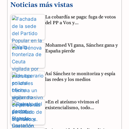
Noticias más vistas
c
l
a
La cobardía se paga: fuga de votos
e
e
t
del PP a Vox y…
b
g
s
o
r
A
Mohamed VI gana, Sánchez gana y
o
a
p
España pierde
k
m
p
Así Sánchez te monitoriza y espía
las redes y los medios
«En el ateísmo vivimos el
existencialismo, todo…