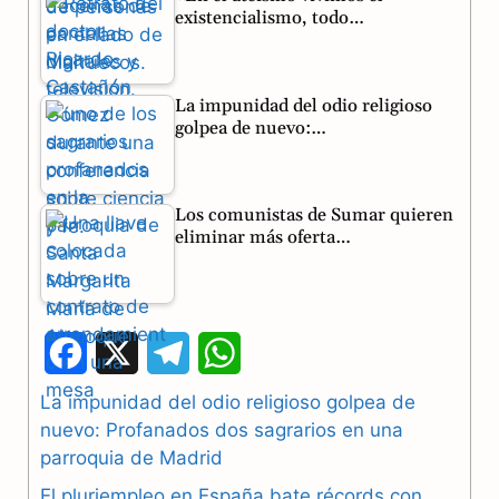
existencialismo, todo…
La impunidad del odio religioso
golpea de nuevo:…
Los comunistas de Sumar quieren
eliminar más oferta…
F
X
T
W
a
e
h
La impunidad del odio religioso golpea de
nuevo: Profanados dos sagrarios en una
c
l
a
parroquia de Madrid
e
e
t
El pluriempleo en España bate récords con