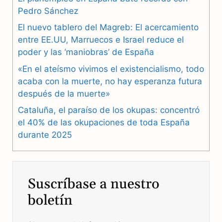
b
g
s
Pedro Sánchez
El nuevo tablero del Magreb: El acercamiento
o
r
A
entre EE.UU, Marruecos e Israel reduce el
o
a
p
poder y las ‘maniobras’ de España
k
m
p
«En el ateísmo vivimos el existencialismo, todo
acaba con la muerte, no hay esperanza futura
después de la muerte»
Cataluña, el paraíso de los okupas: concentró
el 40% de las okupaciones de toda España
durante 2025
Suscríbase a nuestro
boletín