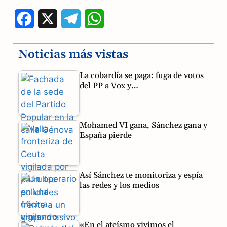
F
X
T
W
a
e
h
Noticias más vistas
c
l
a
La cobardía se paga: fuga de votos
e
e
t
del PP a Vox y…
b
g
s
o
r
A
Mohamed VI gana, Sánchez gana y
o
a
p
España pierde
k
m
p
Así Sánchez te monitoriza y espía
las redes y los medios
«En el ateísmo vivimos el