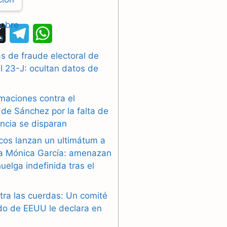
X
T
W
e
h
 de fraude electoral de
l 23-J: ocultan datos de
l
a
e
t
maciones contra el
g
s
de Sánchez por la falta de
ncia se disparan
r
A
cos lanzan un ultimátum a
a
p
ra Mónica García: amenazan
uelga indefinida tras el
m
p
tra las cuerdas: Un comité
do de EEUU le declara en