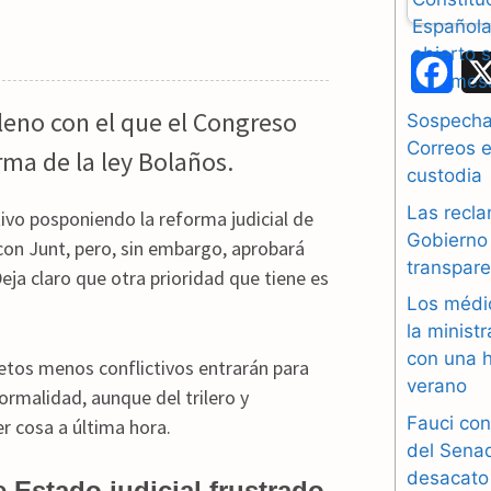
F
a
Pleno con el que el Congreso
Sospechas
Correos e
orma de la ley Bolaños.
c
custodia
e
Las recla
ativo posponiendo la reforma judicial de
b
Gobierno 
 con Junt, pero, sin embargo, aprobará
transpare
ja claro que otra prioridad que tiene es
o
Los médi
o
la minist
con una h
k
cretos menos conflictivos entrarán para
verano
ormalidad, aunque del trilero y
Fauci con
r cosa a última hora.
del Sena
desacato
 Estado judicial frustrado