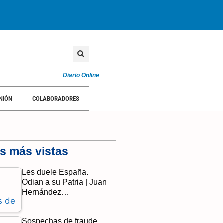
TORIAL
OPINIÓN
COLABORADORES
Diario Online
NIÓN
COLABORADORES
as más vistas
Les duele España.
Odian a su Patria | Juan
Hernández…
Sospechas de fraude