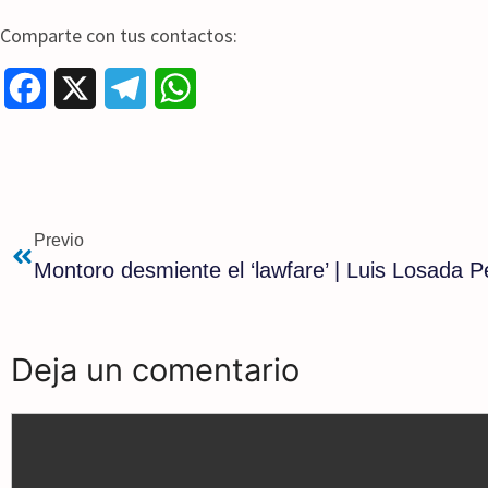
Comparte con tus contactos:
F
X
T
W
a
e
h
c
l
a
e
e
t
Previo
b
g
s
Montoro desmiente el ‘lawfare’ | Luis Losada 
o
r
A
o
a
p
Deja un comentario
k
m
p