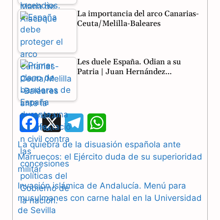
La importancia del arco Canarias-
Ceuta/Melilla-Baleares
Les duele España. Odian a su
Patria | Juan Hernández…
F
X
T
W
a
e
h
La quiebra de la disuasión española ante
Marruecos: el Ejército duda de su superioridad
c
l
a
militar
e
e
t
Invasión islámica de Andalucía. Menú para
b
g
s
musulmanes con carne halal en la Universidad
de Sevilla
o
r
A