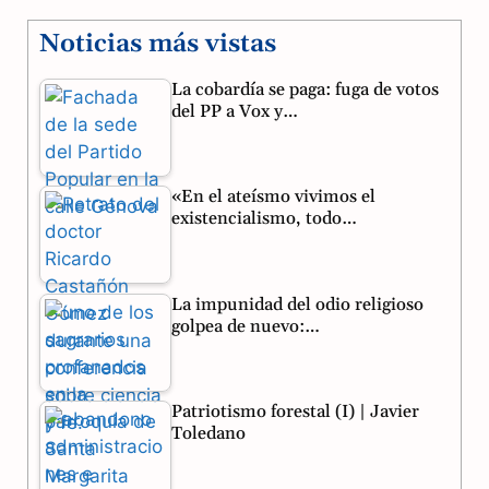
a
e
h
Noticias más vistas
c
l
a
La cobardía se paga: fuga de votos
e
e
t
del PP a Vox y…
b
g
s
o
r
A
«En el ateísmo vivimos el
o
a
p
existencialismo, todo…
k
m
p
La impunidad del odio religioso
golpea de nuevo:…
Patriotismo forestal (I) | Javier
Toledano