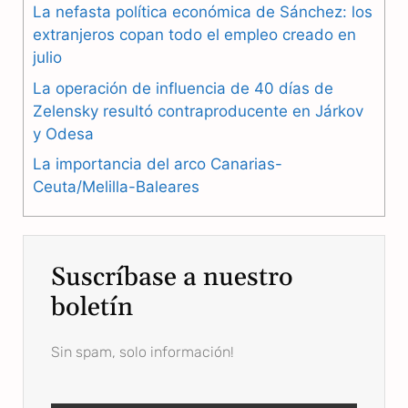
La nefasta política económica de Sánchez: los
o
a
p
extranjeros copan todo el empleo creado en
julio
k
m
p
La operación de influencia de 40 días de
Zelensky resultó contraproducente en Járkov
y Odesa
La importancia del arco Canarias-
Ceuta/Melilla-Baleares
Suscríbase a nuestro
boletín
Sin spam, solo información!