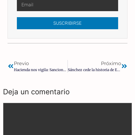
SUSCRIBIRSE
Previo
Próximo
Hacienda nos vigila: Sanciones de hasta 150.000 euros por usar nuestro propio dinero
Sánchez cede la historia de España a Marruecos: la sumisión hace que los niños estudien la «soberanía marroquí sobre el Sáhara español»
Deja un comentario