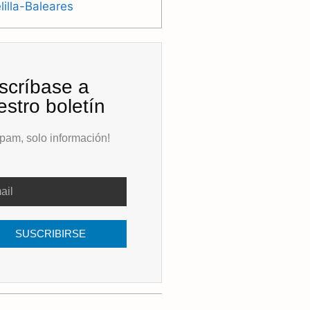
illa-Baleares
scríbase a
estro boletín
pam, solo información!
SUSCRIBIRSE