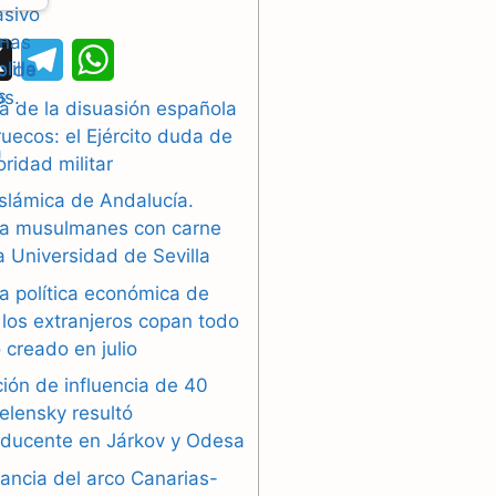
X
T
W
e
h
a de la disuasión española
uecos: el Ejército duda de
l
a
oridad militar
e
t
islámica de Andalucía.
g
s
a musulmanes con carne
la Universidad de Sevilla
r
A
a política económica de
a
p
los extranjeros copan todo
 creado en julio
m
p
ión de influencia de 40
elensky resultó
oducente en Járkov y Odesa
ancia del arco Canarias-