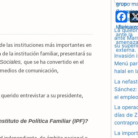
F
a
La quiebr
ante Marr
c
 de las instituciones más importantes en
su superi
e
de la institución familiar, presentará su
Invasión 
que se ha convertido en el
 Sociales,
b
Menú par
, medios de comunicación,
halal en 
o
La nefast
o
Sánchez: 
uerido entrevistar a su presidente,
el empleo
k
La operac
días de Z
nstituto de Política Familiar (IPF)?
contrapr
La import
d independiente, de ámbito nacional e