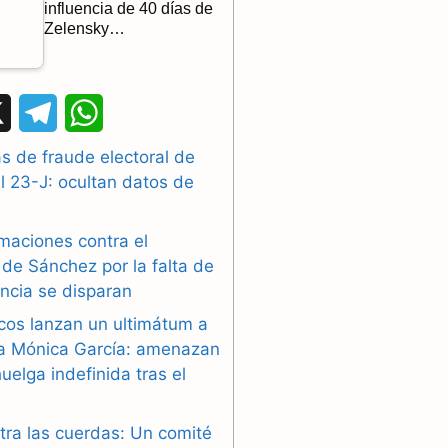
influencia de 40 días de
Zelensky…
X
T
W
e
h
 de fraude electoral de
l 23-J: ocultan datos de
l
a
e
t
maciones contra el
g
s
de Sánchez por la falta de
ncia se disparan
r
A
cos lanzan un ultimátum a
a
p
ra Mónica García: amenazan
uelga indefinida tras el
m
p
tra las cuerdas: Un comité