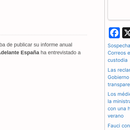
F
a
ba de publicar su informe anual
Sospechas
delante España
ha entrevistado a
Correos e
c
custodia
e
Las recla
b
Gobierno 
transpare
o
Los médi
o
la minist
con una h
k
verano
Fauci con