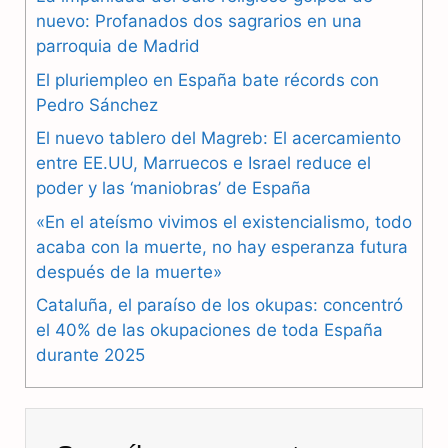
nuevo: Profanados dos sagrarios en una
c
l
a
parroquia de Madrid
e
e
t
El pluriempleo en España bate récords con
b
g
s
Pedro Sánchez
El nuevo tablero del Magreb: El acercamiento
o
r
A
entre EE.UU, Marruecos e Israel reduce el
o
a
p
poder y las ‘maniobras’ de España
k
m
p
«En el ateísmo vivimos el existencialismo, todo
acaba con la muerte, no hay esperanza futura
después de la muerte»
Cataluña, el paraíso de los okupas: concentró
el 40% de las okupaciones de toda España
durante 2025