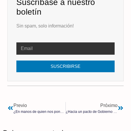
Suscríbase a nuestro
boletín
Sin spam, solo información!
SUSCRIBIRSE
Previo
Próximo
¿En manos de quien nos ponen? | José Antonio Ruiz de la Hermosa
¿Hacia un pacto de Gobierno PP-PSOE?: Moncloa y el equipo de Feijóo mantienen ya un primer contacto