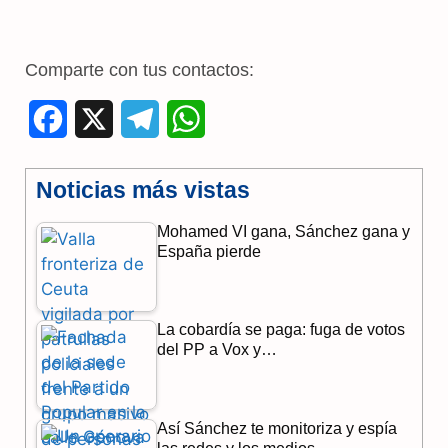
Comparte con tus contactos:
F
X
T
W
a
e
h
Noticias más vistas
c
l
a
Mohamed VI gana, Sánchez gana y
e
e
t
España pierde
b
g
s
o
r
A
La cobardía se paga: fuga de votos
o
a
p
del PP a Vox y…
k
m
p
Así Sánchez te monitoriza y espía