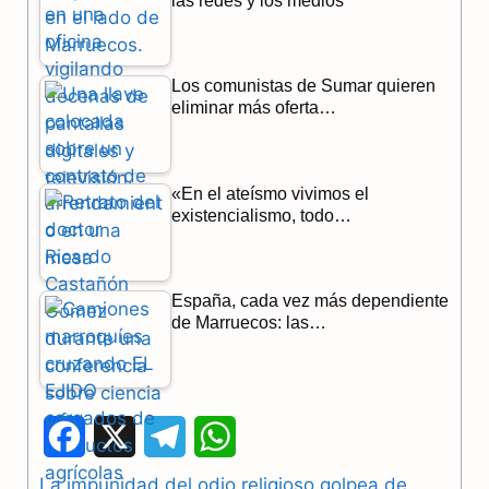
las redes y los medios
Los comunistas de Sumar quieren
eliminar más oferta…
«En el ateísmo vivimos el
existencialismo, todo…
España, cada vez más dependiente
de Marruecos: las…
F
X
T
W
a
e
h
La impunidad del odio religioso golpea de