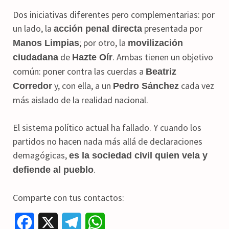
Dos iniciativas diferentes pero complementarias: por
un lado, la
presentada por
acción penal directa
; por otro, la
Manos Limpias
movilización
de
. Ambas tienen un objetivo
ciudadana
Hazte Oír
común: poner contra las cuerdas a
Beatriz
y, con ella, a un
cada vez
Corredor
Pedro Sánchez
más aislado de la realidad nacional.
El sistema político actual ha fallado. Y cuando los
partidos no hacen nada más allá de declaraciones
demagógicas,
es la sociedad civil quien vela y
.
defiende al pueblo
Comparte con tus contactos:
F
X
T
W