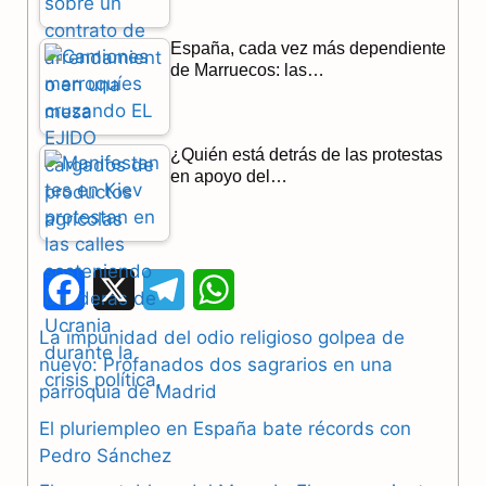
España, cada vez más dependiente
de Marruecos: las…
¿Quién está detrás de las protestas
en apoyo del…
F
X
T
W
a
e
h
La impunidad del odio religioso golpea de
nuevo: Profanados dos sagrarios en una
c
l
a
parroquia de Madrid
e
e
t
El pluriempleo en España bate récords con
b
g
s
Pedro Sánchez