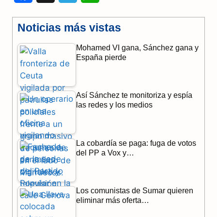
a
e
h
Noticias más vistas
c
l
a
Mohamed VI gana, Sánchez gana y
e
e
t
España pierde
b
g
s
o
r
A
Así Sánchez te monitoriza y espía
o
a
p
las redes y los medios
k
m
p
La cobardía se paga: fuga de votos
del PP a Vox y…
Los comunistas de Sumar quieren
eliminar más oferta…