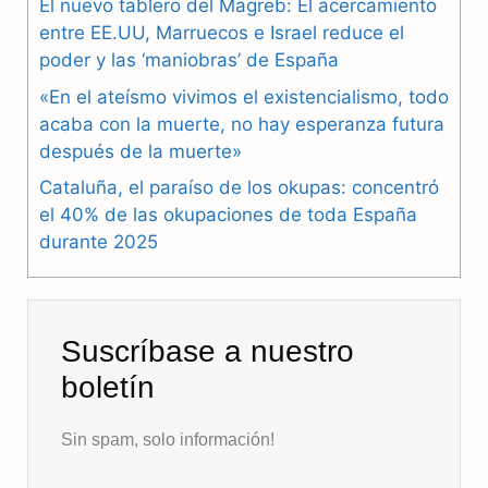
El nuevo tablero del Magreb: El acercamiento
o
r
A
entre EE.UU, Marruecos e Israel reduce el
o
a
p
poder y las ‘maniobras’ de España
k
m
p
«En el ateísmo vivimos el existencialismo, todo
acaba con la muerte, no hay esperanza futura
después de la muerte»
Cataluña, el paraíso de los okupas: concentró
el 40% de las okupaciones de toda España
durante 2025
Suscríbase a nuestro
boletín
Sin spam, solo información!