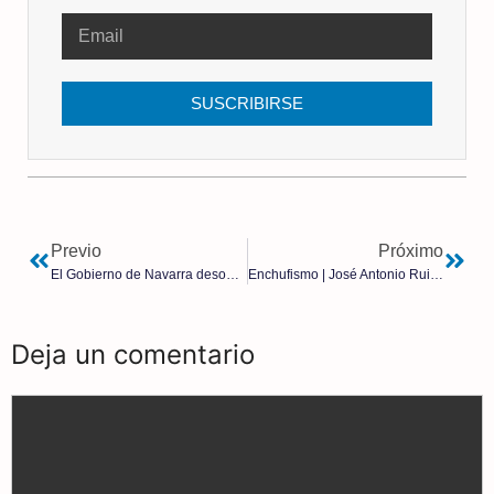
SUSCRIBIRSE
Previo
Próximo
El Gobierno de Navarra desobedece al Tribunal Superior de Justicia y mantiene el programa Skolae a pesar de su anulación
Enchufismo | José Antonio Ruiz de la Hermosa
Deja un comentario