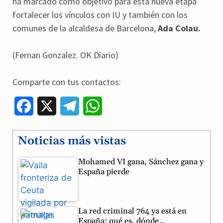
ha marcado como objetivo para esta nueva etapa
fortalecer los vínculos con IU y también con los
comunes de la alcaldesa de Barcelona,
Ada Colau.
(Fernan Gonzalez. OK Diario)
Comparte con tus contactos:
F
X
T
W
a
e
h
Noticias más vistas
c
l
a
Mohamed VI gana, Sánchez gana y
e
e
t
España pierde
b
g
s
o
r
A
La red criminal 764 ya está en
o
a
p
España: qué es, dónde…