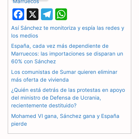
F
X
T
W
a
e
h
Así Sánchez te monitoriza y espía las redes y
los medios
c
l
a
España, cada vez más dependiente de
e
e
t
Marruecos: las importaciones se disparan un
b
g
s
60% con Sánchez
Los comunistas de Sumar quieren eliminar
o
r
A
más oferta de vivienda
o
a
p
¿Quién está detrás de las protestas en apoyo
k
m
p
del ministro de Defensa de Ucrania,
recientemente destituido?
Mohamed VI gana, Sánchez gana y España
pierde