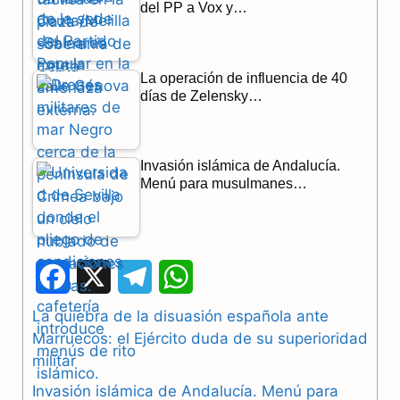
del PP a Vox y…
La operación de influencia de 40
días de Zelensky…
Invasión islámica de Andalucía.
Menú para musulmanes…
F
X
T
W
a
e
h
La quiebra de la disuasión española ante
Marruecos: el Ejército duda de su superioridad
c
l
a
militar
e
e
t
Invasión islámica de Andalucía. Menú para