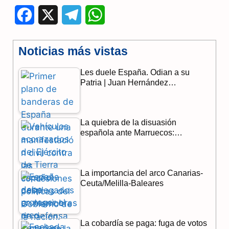
F
X
T
W
a
e
h
Noticias más vistas
c
l
a
Les duele España. Odian a su
e
e
t
Patria | Juan Hernández…
b
g
s
o
r
A
La quiebra de la disuasión
o
a
p
española ante Marruecos:…
k
m
p
La importancia del arco Canarias-
Ceuta/Melilla-Baleares
La cobardía se paga: fuga de votos