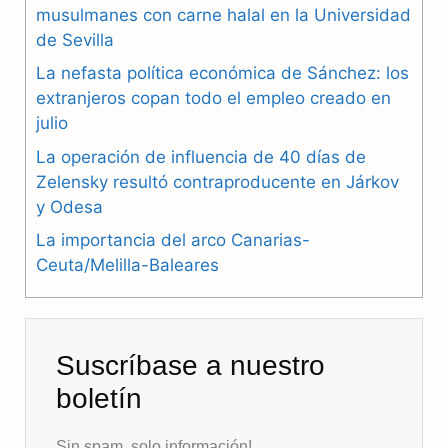
b
g
s
musulmanes con carne halal en la Universidad
de Sevilla
o
r
A
La nefasta política económica de Sánchez: los
o
a
p
extranjeros copan todo el empleo creado en
julio
k
m
p
La operación de influencia de 40 días de
Zelensky resultó contraproducente en Járkov
y Odesa
La importancia del arco Canarias-
Ceuta/Melilla-Baleares
Suscríbase a nuestro
boletín
Sin spam, solo información!