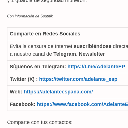
y 1 guardia de seguridad murieron.
Con información de Sputnik
Comparte en Redes Sociales
Evita la censura de Internet
suscribiéndose
direct
a nuestro canal de
Telegram
,
Newsletter
Síguenos en Telegram:
https://t.me/AdelanteEP
Twitter (X) :
https://twitter.com/adelante_esp
Web:
https://adelanteespana.com/
Facebook:
https://www.facebook.com/Adelante
Comparte con tus contactos: