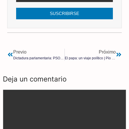
SUSCRIBIRSE
Previo
Próximo
Dictadura parlamentaria: PSOE y Sumar impulsan la reforma del Reglamento del Congreso para amordazar a la oposición
El papa: un viaje político | Pío Moa
Deja un comentario