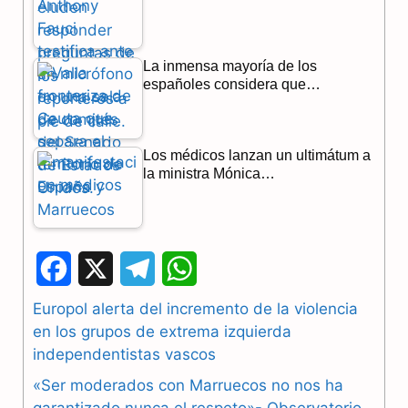
La inmensa mayoría de los
españoles considera que…
Los médicos lanzan un ultimátum a
la ministra Mónica…
F
X
T
W
a
e
h
Europol alerta del incremento de la violencia
en los grupos de extrema izquierda
c
l
a
independentistas vascos
e
e
t
«Ser moderados con Marruecos no nos ha
b
g
s
garantizado nunca el respeto»- Observatorio