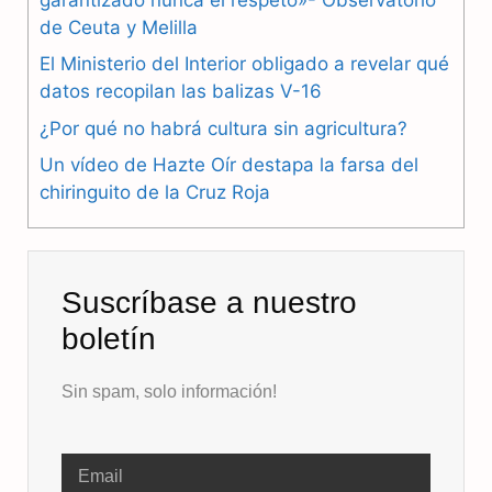
de Ceuta y Melilla
o
r
A
El Ministerio del Interior obligado a revelar qué
o
a
p
datos recopilan las balizas V-16
k
m
p
¿Por qué no habrá cultura sin agricultura?
Un vídeo de Hazte Oír destapa la farsa del
chiringuito de la Cruz Roja
Suscríbase a nuestro
boletín
Sin spam, solo información!