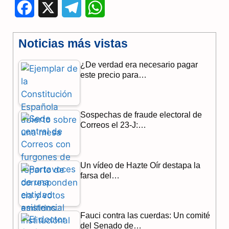
F
X
T
W
a
e
h
Noticias más vistas
c
l
a
¿De verdad era necesario pagar
e
e
t
este precio para…
b
g
s
o
r
A
Sospechas de fraude electoral de
o
a
p
Correos el 23-J:…
k
m
p
Un vídeo de Hazte Oír destapa la
farsa del…
Fauci contra las cuerdas: Un comité
del Senado de…