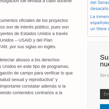
stigación fue llevada a cabo durante
del Sena
desacato
La inmen
cumentos oficiales de los proyectos
españole
s son de interés público, pues son
un títere
buyentes de Estados Unidos a través
 Unidos – USAID y del Plan
AR, por sus siglas en inglés.
Su
 detectar abusos a los derechos
nu
 Unidos en este tipo de programas,
igación de campo para verificar lo que
Sin s
alud sexual y reproductiva” y
a importante constatar además si la
endo contenidos contrarios a la