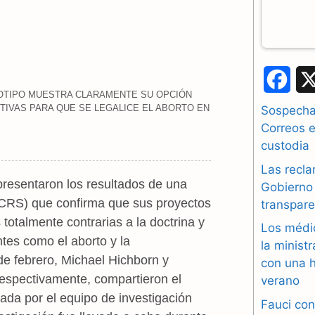
F
GOTIPO MUESTRA CLARAMENTE SU OPCIÓN
a
TIVAS PARA QUE SE LEGALICE EL ABORTO EN
Sospechas
Correos e
c
custodia
e
Las recla
 presentaron los resultados de una
b
Gobierno 
 (CRS) que confirma que sus proyectos
transpare
o
totalmente contrarias a la doctrina y
Los médi
o
tes como el aborto y la
la minist
de febrero, Michael Hichborn y
con una h
k
respectivamente, compartieron el
verano
ada por el equipo de investigación
Fauci con