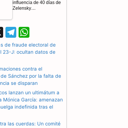
influencia de 40 días de
Zelensky…
X
T
W
e
h
 de fraude electoral de
l 23-J: ocultan datos de
l
a
e
t
maciones contra el
g
s
de Sánchez por la falta de
ncia se disparan
r
A
cos lanzan un ultimátum a
a
p
ra Mónica García: amenazan
uelga indefinida tras el
m
p
tra las cuerdas: Un comité