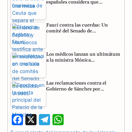
españoles considera que…
Fauci contra las cuerdas: Un
comité del Senado de…
Los médicos lanzan un ultimátum
a la ministra Mónica…
Las reclamaciones contra el
Gobierno de Sánchez por…
F
X
T
W
a
e
h