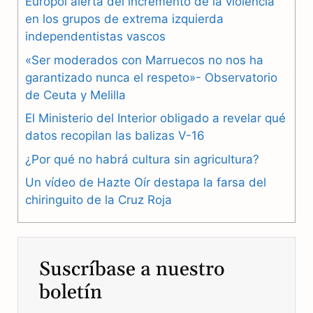
Europol alerta del incremento de la violencia
en los grupos de extrema izquierda
c
l
a
independentistas vascos
e
e
t
«Ser moderados con Marruecos no nos ha
b
g
s
garantizado nunca el respeto»- Observatorio
de Ceuta y Melilla
o
r
A
El Ministerio del Interior obligado a revelar qué
o
a
p
datos recopilan las balizas V-16
k
m
p
¿Por qué no habrá cultura sin agricultura?
Un vídeo de Hazte Oír destapa la farsa del
chiringuito de la Cruz Roja
Suscríbase a nuestro
boletín