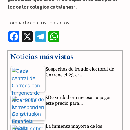
todos los colegios catalanes
«.
Comparte con tus contactos:
F
X
T
W
a
e
h
Noticias más vistas
c
l
a
Sospechas de fraude electoral de
e
e
t
Correos el 23-J:…
b
g
s
o
r
A
¿De verdad era necesario pagar
o
a
p
este precio para…
k
m
p
La inmensa mayoría de los