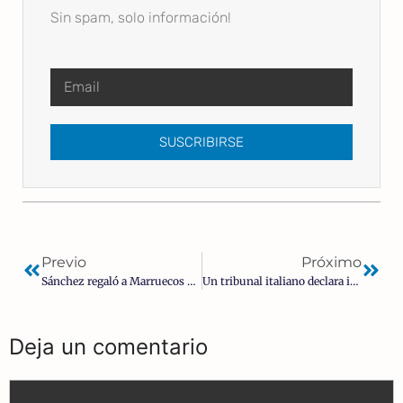
Sin spam, solo información!
SUSCRIBIRSE
Previo
Próximo
Sánchez regaló a Marruecos 30 millones de € para «gastos de vigilancia» un mes después de ser espiado
Un tribunal italiano declara inconstitucional el mandato de vacunación contra la COVID y cita «efectos secundarios fatales»
Deja un comentario