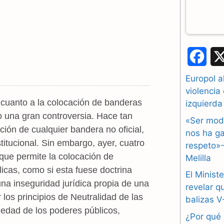
F
a
Europol a
violencia
c
 cuanto a la colocación de banderas
izquierda
e
do una gran controversia. Hace tan
«Ser mod
ción de cualquier bandera no oficial,
b
nos ha ga
tucional. Sin embargo, ayer, cuatro
respeto»-
o
que permite la colocación de
Melilla
icas, como si esta fuese doctrina
o
El Ministe
una inseguridad jurídica propia de una
revelar q
k
los principios de Neutralidad de las
balizas V
riedad de los poderes públicos,
¿Por qué 