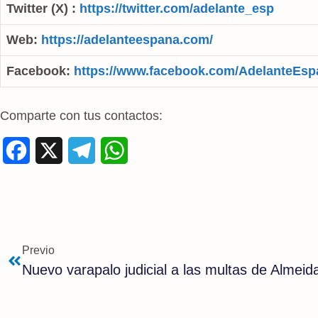
Twitter (X) :
https://twitter.com/adelante_esp
Web:
https://adelanteespana.com/
Facebook:
https://www.facebook.com/AdelanteEsp
Comparte con tus contactos:
F
X
T
W
a
e
h
c
l
a
e
e
t
Previo
b
g
s
o
r
A
o
a
p