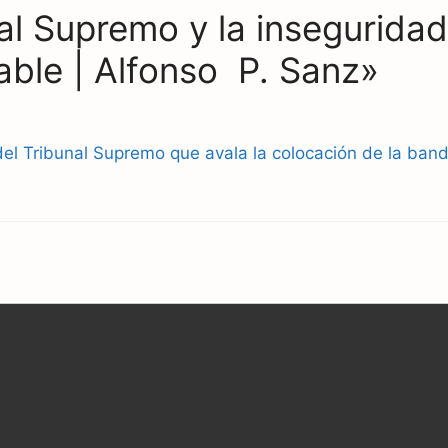
al Supremo y la inseguridad 
able | Alfonso P. Sanz»
del Tribunal Supremo que avala la colocación de la ban