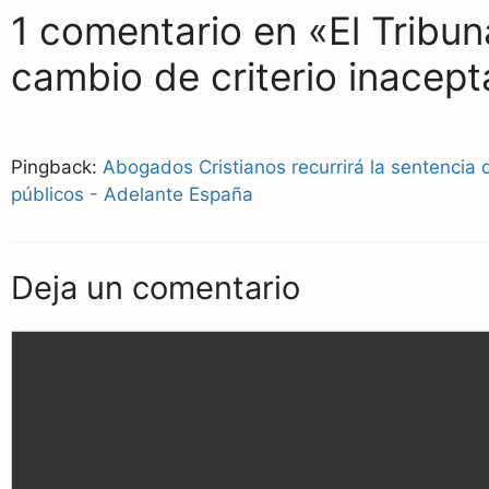
1 comentario en «El Tribun
k
m
p
cambio de criterio inacept
Pingback:
Abogados Cristianos recurrirá la sentencia 
públicos - Adelante España
Deja un comentario