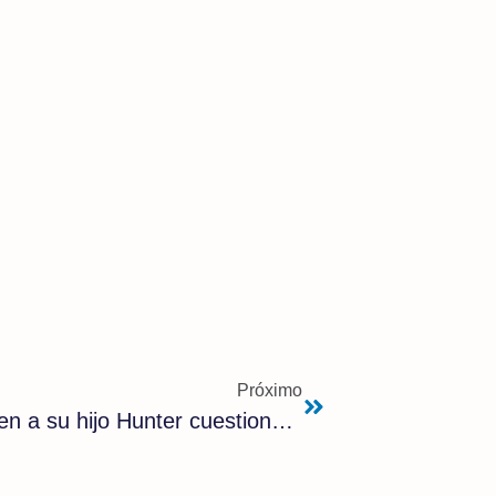
Próximo
El indulto presidencial de Joe Biden a su hijo Hunter cuestiona la integridad de la izquierda