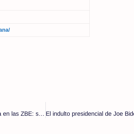
ana/
Nuevo varapalo judicial a las multas de Almeida en las ZBE: son nulas si no aparece en la foto la limitación de acceso