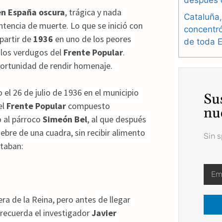
después 
n España oscura
, trágica y nada
Cataluña,
entencia de muerte. Lo que se inició con
concentr
partir de
1936
en uno de los peores
de toda 
 los verdugos del
Frente Popular
.
oportunidad de rendir homenaje.
 el 26 de julio de 1936 en el municipio
Su
el
Frente Popular
compuesto
nu
o al párroco
Simeón Bel
, al que después
sebre de una cuadra, sin recibir alimento
Sin 
itaban:
a de la Reina, pero antes de llegar
—recuerda el investigador
Javier