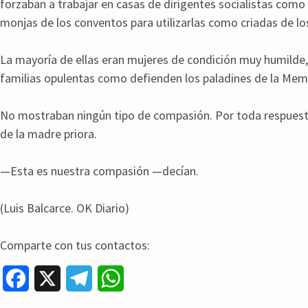
forzaban a trabajar en casas de dirigentes socialistas como
monjas de los conventos para utilizarlas como criadas de lo
La mayoría de ellas eran mujeres de condición muy humilde, 
familias opulentas como defienden los paladines de la Memo
No mostraban ningún tipo de compasión. Por toda respuesta, 
de la madre priora.
—Esta es nuestra compasión —decían.
(Luis Balcarce. OK Diario)
Comparte con tus contactos:
F
X
T
W
a
e
h