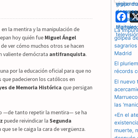
F
a
en la mentira y la manipulación de
La impuni
sepan hoy quién fue
Miguel Ángel
golpea d
c
a de ver cómo muchos otros se hacen
sagrarios
e
Madrid
un valiente demócrata
antifranquista
.
b
El plurie
na por la educación oficial para que no
récords 
o
s que padecieron los católicos en
El nuevo 
o
yes de Memoria Histórica
que persigan
acercami
Marruecos
k
las ‘mani
o —de tanto repetir la mentira— se ha
«En el at
z
puede reivindicar la
Segunda
existenci
que se le caiga la cara de vergüenza.
muerte, n