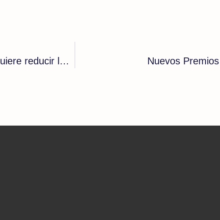
Gates: ¿Promociona la vacuna el mismo que quiere reducir la población?
Nuevos Premios 