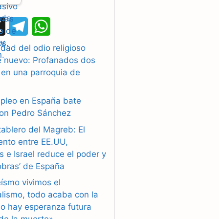
X
T
W
e
h
dad del odio religioso
e nuevo: Profanados dos
l
a
 en una parroquia de
e
t
g
s
mpleo en España bate
con Pedro Sánchez
r
A
tablero del Magreb: El
a
p
ento entre EE.UU,
 e Israel reduce el poder y
m
p
obras’ de España
eísmo vivimos el
alismo, todo acaba con la
o hay esperanza futura