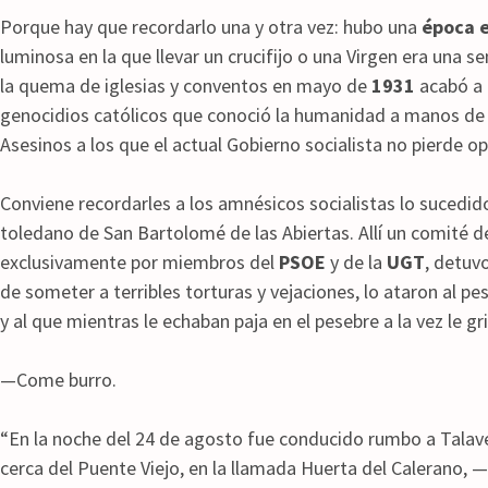
Porque hay que recordarlo una y otra vez: hubo una
época e
luminosa en la que llevar un crucifijo o una Virgen era una s
la quema de iglesias y conventos en mayo de
1931
acabó a 
genocidios católicos que conoció la humanidad a manos de
Asesinos a los que el actual Gobierno socialista no pierde 
Conviene recordarles a los amnésicos socialistas lo sucedido
toledano de San Bartolomé de las Abiertas. Allí un comité d
exclusivamente por miembros del
PSOE
y de la
UGT
, detuv
de someter a terribles torturas y vejaciones, lo ataron al pe
y al que mientras le echaban paja en el pesebre a la vez le gr
—Come burro.
“En la noche del 24 de agosto fue conducido rumbo a Talaver
cerca del Puente Viejo, en la llamada Huerta del Calerano, 