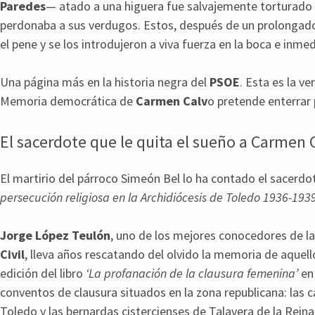
Paredes
— atado a una higuera fue salvajemente torturado m
perdonaba a sus verdugos. Estos, después de un prolongado 
el pene y se los introdujeron a viva fuerza en la boca e inmed
Una página más en la historia negra del
PSOE
. Esta es la v
Memoria democrática de
Carmen Calv
o pretende enterrar
El sacerdote que le quita el sueño a Carmen 
El martirio del párroco Simeón Bel lo ha contado el sacerd
persecución religiosa en la Archidiócesis de Toledo 1936-1939
Jorge López Teulón
, uno de los mejores conocedores de la
Civil
, lleva años rescatando del olvido la memoria de aquello
edición del libro
‘La profanación de la clausura femenina’
en 
conventos de clausura situados en la zona republicana: las c
Toledo y las bernardas cistercienses de Talavera de la Reina