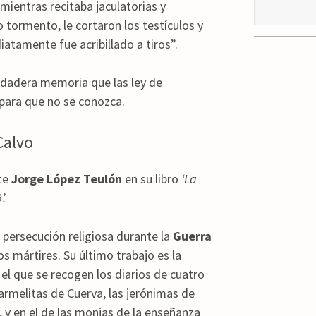
ientras recitaba jaculatorias y
tormento, le cortaron los testículos y
iatamente fue acribillado a tiros”.
erdadera memoria que las ley de
 para que no se conozca.
Calvo
ote
Jorge López Teulón
en su libro
‘La
’.
 persecución religiosa durante la
Guerra
s mártires. Su último trabajo es la
el que se recogen los diarios de cuatro
armelitas de Cuerva, las jerónimas de
, y en el de las monjas de la enseñanza