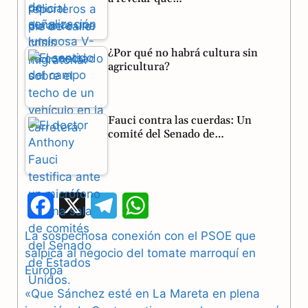
¿Por qué no habrá cultura sin
agricultura?
Fauci contra las cuerdas: Un
comité del Senado de…
F
X
T
W
a
e
h
La sospechosa conexión con el PSOE que
salpica al negocio del tomate marroquí en
c
l
a
Europa
e
e
t
«Que Sánchez esté en La Mareta en plena