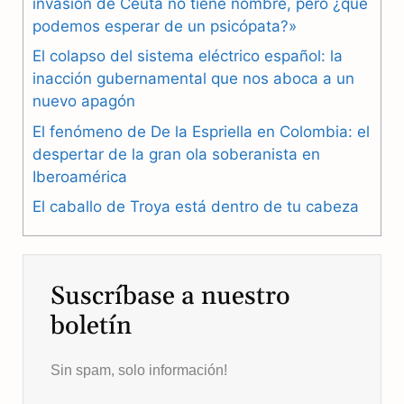
b
g
s
invasión de Ceuta no tiene nombre, pero ¿qué
podemos esperar de un psicópata?»
o
r
A
El colapso del sistema eléctrico español: la
o
a
p
inacción gubernamental que nos aboca a un
nuevo apagón
k
m
p
El fenómeno de De la Espriella en Colombia: el
despertar de la gran ola soberanista en
Iberoamérica
El caballo de Troya está dentro de tu cabeza
Suscríbase a nuestro
boletín
Sin spam, solo información!