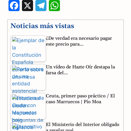
F
X
T
W
a
e
h
Noticias más vistas
c
l
a
¿De verdad era necesario pagar
e
e
t
este precio para…
b
g
s
o
r
A
Un vídeo de Hazte Oír destapa la
o
a
p
farsa del…
k
m
p
Ceuta, primer paso práctico / El
caso Marruecos | Pío Moa
El Ministerio del Interior obligado
a revelar qué…