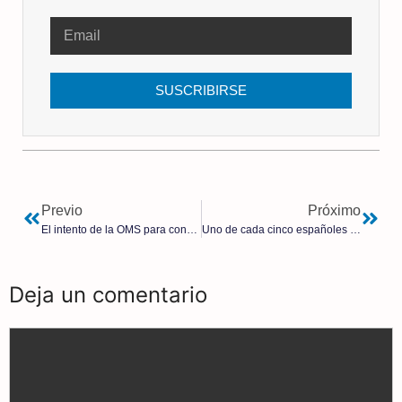
SUSCRIBIRSE
Previo
Próximo
El intento de la OMS para convertirse en un régimen global que actúa en nombre de la salud.
Uno de cada cinco españoles se endeuda o tira de ahorros para llegar a fin de mes
Deja un comentario