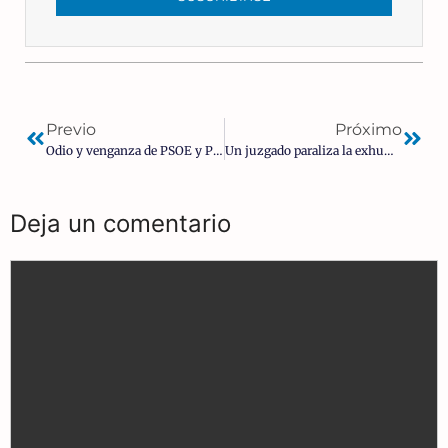
Previo
Próximo
Odio y venganza de PSOE y Podemos: cambiarán el nombre del Valle de los Caídos por «Valle de Cuelgamuros»
Un juzgado paraliza la exhumación en las criptas del Valle de los Caídos
Deja un comentario