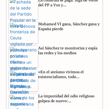
La cobardía se paga: fuga de votos
e
e
t
del PP a Vox y…
b
g
s
o
r
A
Mohamed VI gana, Sánchez gana y
o
a
p
España pierde
k
m
p
Así Sánchez te monitoriza y espía
las redes y los medios
«En el ateísmo vivimos el
existencialismo, todo…
La impunidad del odio religioso
golpea de nuevo:…