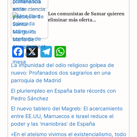
Los comunistas de Sumar quieren
eliminar más oferta…
F
X
T
W
a
e
h
La impunidad del odio religioso golpea de
nuevo: Profanados dos sagrarios en una
c
l
a
parroquia de Madrid
e
e
t
El pluriempleo en España bate récords con
b
g
s
Pedro Sánchez
El nuevo tablero del Magreb: El acercamiento
o
r
A
entre EE.UU, Marruecos e Israel reduce el
o
a
p
poder y las ‘maniobras’ de España
k
m
p
«En el ateísmo vivimos el existencialismo, todo