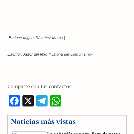
Enrique Miguel Sánchez Motos |
Escritor. Autor del libro “Historia del Comunismo»
Comparte con tus contactos:
F
X
T
W
a
e
h
Noticias más vistas
c
l
a