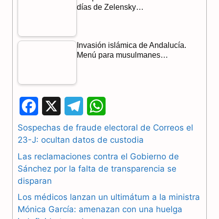
días de Zelensky…
Invasión islámica de Andalucía.
Menú para musulmanes…
F
X
T
W
a
e
h
Sospechas de fraude electoral de Correos el
23-J: ocultan datos de custodia
c
l
a
Las reclamaciones contra el Gobierno de
e
e
t
Sánchez por la falta de transparencia se
b
g
s
disparan
Los médicos lanzan un ultimátum a la ministra
o
r
A
Mónica García: amenazan con una huelga
o
a
p