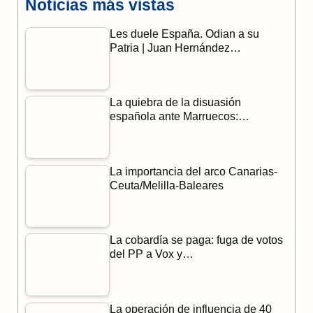
Noticias más vistas
c
l
a
Les duele España. Odian a su
e
e
t
Patria | Juan Hernández…
b
g
s
o
r
A
La quiebra de la disuasión
o
a
p
española ante Marruecos:…
k
m
p
La importancia del arco Canarias-
Ceuta/Melilla-Baleares
La cobardía se paga: fuga de votos
del PP a Vox y…
La operación de influencia de 40