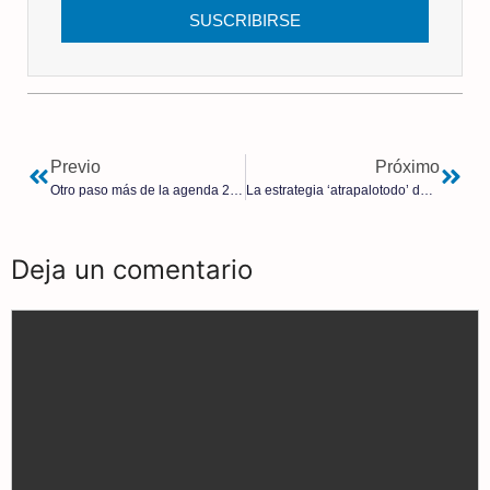
SUSCRIBIRSE
Previo
Próximo
Otro paso más de la agenda 2030: EE. UU. aprueba la venta de la primera carne cultivada en laboratorio del país
La estrategia ‘atrapalotodo’ de Macarena Olona, con excargos de Vox y de Cs, para restarle votos a Vox
Deja un comentario