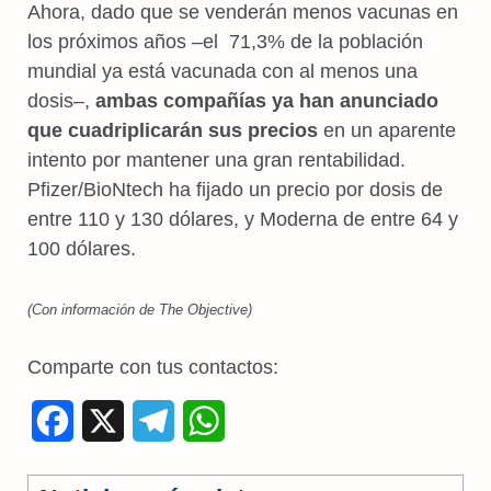
Ahora, dado que se venderán menos vacunas en
los próximos años –el 71,3% de la población
mundial ya está vacunada con al menos una
dosis–,
ambas compañías ya han anunciado
que cuadriplicarán sus precios
en un aparente
intento por mantener una gran rentabilidad.
Pfizer/BioNtech ha fijado un precio por dosis de
entre 110 y 130 dólares, y Moderna de entre 64 y
100 dólares.
(Con información de The Objective)
Comparte con tus contactos:
F
X
T
W
a
e
h