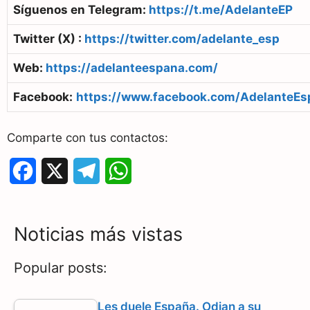
Síguenos en Telegram:
https://t.me/AdelanteEP
Twitter (X) :
https://twitter.com/adelante_esp
Web:
https://adelanteespana.com/
Facebook:
https://www.facebook.com/AdelanteEs
Comparte con tus contactos:
F
X
T
W
a
e
h
c
l
a
Noticias más vistas
e
e
t
Popular posts:
b
g
s
o
r
A
Les duele España. Odian a su