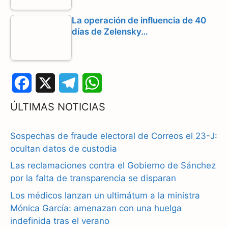
La operación de influencia de 40
días de Zelensky…
F
X
T
W
a
e
h
ÚLTIMAS NOTICIAS
c
l
a
Sospechas de fraude electoral de Correos el 23-J:
e
e
t
ocultan datos de custodia
b
g
s
Las reclamaciones contra el Gobierno de Sánchez
por la falta de transparencia se disparan
o
r
A
Los médicos lanzan un ultimátum a la ministra
o
a
p
Mónica García: amenazan con una huelga
k
m
p
indefinida tras el verano