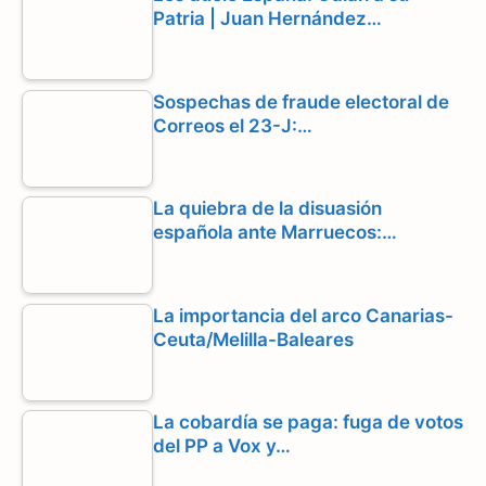
Patria | Juan Hernández…
o
a
p
k
m
p
Sospechas de fraude electoral de
Correos el 23-J:…
La quiebra de la disuasión
española ante Marruecos:…
La importancia del arco Canarias-
Ceuta/Melilla-Baleares
La cobardía se paga: fuga de votos
del PP a Vox y…