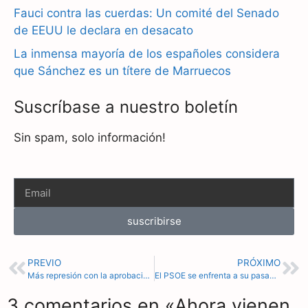
Fauci contra las cuerdas: Un comité del Senado
de EEUU le declara en desacato
La inmensa mayoría de los españoles considera
que Sánchez es un títere de Marruecos
Suscríbase a nuestro boletín
Sin spam, solo información!
suscribirse
PREVIO
PRÓXIMO
Más represión con la aprobación de la Ley de delitos de odio en Irlanda: una herramienta para la censura de la libertad de expresión
El PSOE se enfrenta a su pasado criminal. La verdadera memoria histórica: 40 checas de tortura y asesinatos tuvo el PSOE en el Madrid de 1936
3 comentarios en «Ahora vienen