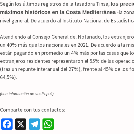
Según los últimos registros de la tasadora Tinsa,
los prec
-la zon
máximos históricos en la Costa Mediterránea
nivel general. De acuerdo al Instituto Nacional de Estadísti
Atendiendo al Consejo General del Notariado, los extranje
un 40% más que los nacionales en 2021. De acuerdo a la mi
están pagando en promedio un 4% más por las casas que los 
extranjeros residentes representaron el 55% de las operac
(tras un repunte interanual del 27%), frente al 45% de los f
64,5%).
(con información de vozPopuli)
Comparte con tus contactos:
F
X
T
W