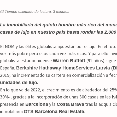
⏲ Tiempo estimado de lectura: 3 minutos
La inmobiliaria del quinto hombre más rico del mun
casas de lujo en nuestro país hasta rondar las 2.000
El NOM y las élites globalista apuestan por el lujo. En el fu
vez más pobre pero ellos cada vez más ricos. Y para ello invie
globalista estadounidense
(91 años) sigue
Warren Buffett
España.
Berkshire Hathaway HomeServices Larvia (B
2019, ha incrementado su cartera en comercialización a fec
unidades de lujo.
En lo que va de 2022, el crecimiento es de alrededor del 25%
30%-, gracias a la incorporación de unas 300 casas en las
Is
presencia en
y la
tras la adquisici
Barcelona
Costa Brava
inmobiliaria
.
GTS Barcelona Real Estate