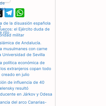
X
T
W
e
h
a de la disuasión española
uecos: el Ejército duda de
l
a
oridad militar
e
t
islámica de Andalucía.
g
s
a musulmanes con carne
la Universidad de Sevilla
r
A
a política económica de
a
p
los extranjeros copan todo
 creado en julio
m
p
ión de influencia de 40
elensky resultó
oducente en Járkov y Odesa
ancia del arco Canarias-