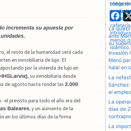
F
a
do incrementa su apuesta por
La quiebr
ante Marr
 unidades.
c
su superi
e
turo, el resto de la humanidad será cada
Invasión 
rten en inmobiliaria de lujo. El
b
Menú par
 apostando por la vivienda de lujo en
halal en 
o
, su inmobiliaria desde
HHSLarvia)
La nefast
o
ha de agosto hasta rondar las
2.000
Sánchez: 
el empleo
k
 -el previsto para todo el año era del
La operac
, y un aumento de la
las Baleares
días de Z
ón en los últimos días de la firma
contrapr
La import