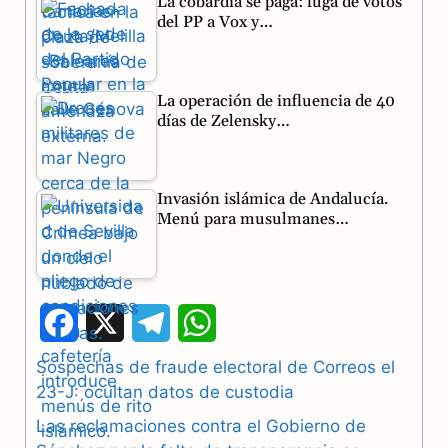
La cobardía se paga: fuga de votos
del PP a Vox y…
La operación de influencia de 40
días de Zelensky…
Invasión islámica de Andalucía.
Menú para musulmanes…
F
X
T
W
a
e
h
Sospechas de fraude electoral de Correos el
23-J: ocultan datos de custodia
c
l
a
Las reclamaciones contra el Gobierno de
e
e
t