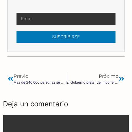
SUSCRIBIRSE
Previo
Próximo
Más de 240.000 personas se manifiestan en Francia contra el ‘pasaporte covid’, la más numerosa hasta la fecha
El Gobierno pretende imponer la ideología de género incluso en Matemáticas
Deja un comentario