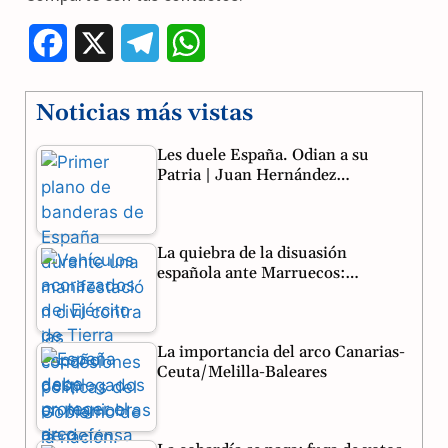
F
X
T
W
a
e
h
Noticias más vistas
c
l
a
Les duele España. Odian a su
e
e
t
Patria | Juan Hernández…
b
g
s
o
r
A
La quiebra de la disuasión
o
a
p
española ante Marruecos:…
k
m
p
La importancia del arco Canarias-
Ceuta/Melilla-Baleares