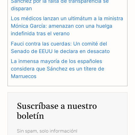
Sánchez por la falta de transparencia se
b
g
s
disparan
Los médicos lanzan un ultimátum a la ministra
o
r
A
Mónica García: amenazan con una huelga
o
a
p
indefinida tras el verano
k
m
p
Fauci contra las cuerdas: Un comité del
Senado de EEUU le declara en desacato
La inmensa mayoría de los españoles
considera que Sánchez es un títere de
Marruecos
Suscríbase a nuestro
boletín
Sin spam, solo información!