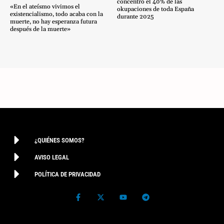
concentró el 40% de las
«En el ateísmo vivimos el
okupaciones de toda España
existencialismo, todo acaba con la
durante 2025
muerte, no hay esperanza futura
después de la muerte»
¿QUIÉNES SOMOS?
AVISO LEGAL
POLÍTICA DE PRIVACIDAD