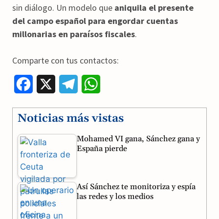
sin diálogo. Un modelo que
aniquila el presente
del campo español para engordar cuentas
millonarias en paraísos fiscales
.
Comparte con tus contactos:
F
X
T
W
a
e
h
Noticias más vistas
c
l
a
Mohamed VI gana, Sánchez gana y
e
e
t
España pierde
b
g
s
o
r
A
Así Sánchez te monitoriza y espía
o
a
p
las redes y los medios
k
m
p