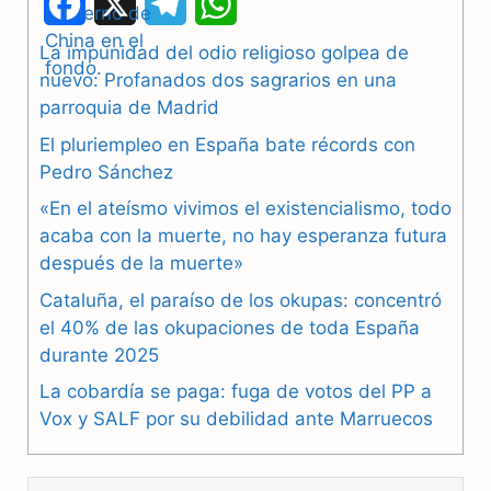
F
X
T
W
a
e
h
La impunidad del odio religioso golpea de
nuevo: Profanados dos sagrarios en una
c
l
a
parroquia de Madrid
e
e
t
El pluriempleo en España bate récords con
b
g
s
Pedro Sánchez
«En el ateísmo vivimos el existencialismo, todo
o
r
A
acaba con la muerte, no hay esperanza futura
o
a
p
después de la muerte»
k
m
p
Cataluña, el paraíso de los okupas: concentró
el 40% de las okupaciones de toda España
durante 2025
La cobardía se paga: fuga de votos del PP a
Vox y SALF por su debilidad ante Marruecos