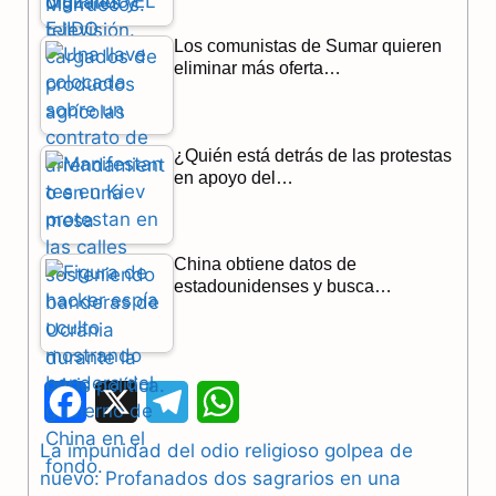
Los comunistas de Sumar quieren
eliminar más oferta…
¿Quién está detrás de las protestas
en apoyo del…
China obtiene datos de
estadounidenses y busca…
F
X
T
W
a
e
h
La impunidad del odio religioso golpea de
nuevo: Profanados dos sagrarios en una
c
l
a