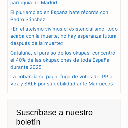
parroquia de Madrid
e
e
t
El pluriempleo en España bate récords con
b
g
s
Pedro Sánchez
«En el ateísmo vivimos el existencialismo, todo
o
r
A
acaba con la muerte, no hay esperanza futura
o
a
p
después de la muerte»
k
m
p
Cataluña, el paraíso de los okupas: concentró
el 40% de las okupaciones de toda España
durante 2025
La cobardía se paga: fuga de votos del PP a
Vox y SALF por su debilidad ante Marruecos
Suscríbase a nuestro
boletín