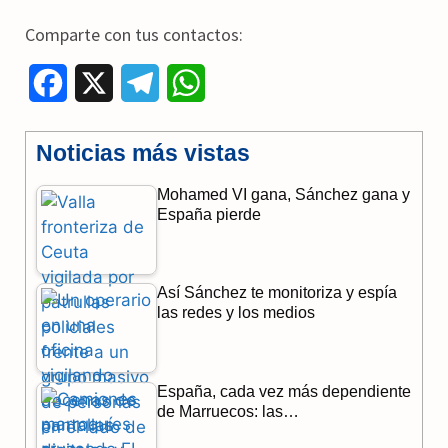
Comparte con tus contactos:
F
X
T
W
a
e
h
Noticias más vistas
c
l
a
Mohamed VI gana, Sánchez gana y
e
e
t
España pierde
b
g
s
o
r
A
Así Sánchez te monitoriza y espía
o
a
p
las redes y los medios
k
m
p
España, cada vez más dependiente
de Marruecos: las…