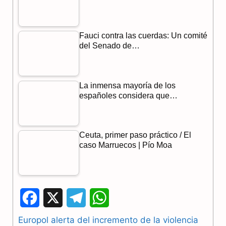
Fauci contra las cuerdas: Un comité
del Senado de…
La inmensa mayoría de los
españoles considera que…
Ceuta, primer paso práctico / El
caso Marruecos | Pío Moa
F
X
T
W
a
e
h
Europol alerta del incremento de la violencia