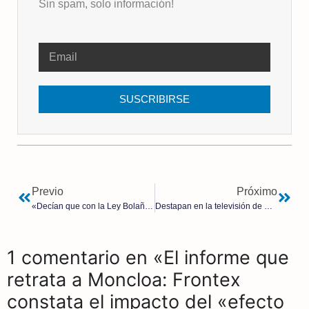
Sin spam, solo información!
SUSCRIBIRSE
Previo
Próximo
«Decían que con la Ley Bolaños querían democratizar el poder judicial y eso es una barbaridad» – María Rubio, juez
Destapan en la televisión de República Dominicana los negocios ocultos de José Bono
1 comentario en «El informe que
retrata a Moncloa: Frontex
constata el impacto del «efecto