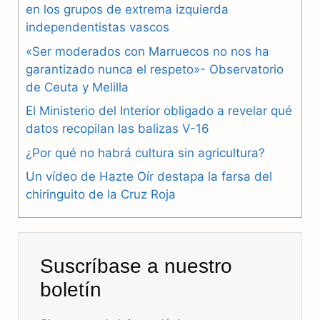
en los grupos de extrema izquierda
c
l
a
independentistas vascos
e
e
t
«Ser moderados con Marruecos no nos ha
b
g
s
garantizado nunca el respeto»- Observatorio
de Ceuta y Melilla
o
r
A
El Ministerio del Interior obligado a revelar qué
o
a
p
datos recopilan las balizas V-16
k
m
p
¿Por qué no habrá cultura sin agricultura?
Un vídeo de Hazte Oír destapa la farsa del
chiringuito de la Cruz Roja
Suscríbase a nuestro
boletín