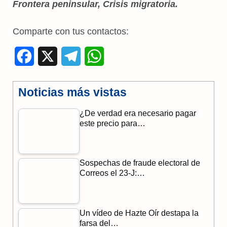
Frontera peninsular, Crisis migratoria.
Comparte con tus contactos:
F
X
T
W
a
e
h
Noticias más vistas
c
l
a
¿De verdad era necesario pagar
e
e
t
este precio para…
b
g
s
o
r
A
Sospechas de fraude electoral de
o
a
p
Correos el 23-J:…
k
m
p
Un vídeo de Hazte Oír destapa la
farsa del…