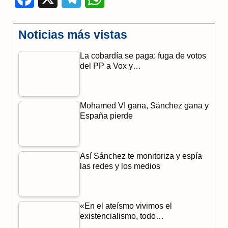
a
e
h
Noticias más vistas
c
l
a
La cobardía se paga: fuga de votos
e
e
t
del PP a Vox y…
b
g
s
o
r
A
Mohamed VI gana, Sánchez gana y
o
a
p
España pierde
k
m
p
Así Sánchez te monitoriza y espía
las redes y los medios
«En el ateísmo vivimos el
existencialismo, todo…