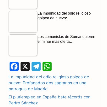
La impunidad del odio religioso
golpea de nuevo:…
Los comunistas de Sumar quieren
eliminar más oferta…
F
X
T
W
a
e
h
La impunidad del odio religioso golpea de
nuevo: Profanados dos sagrarios en una
c
l
a
parroquia de Madrid
e
e
t
El pluriempleo en España bate récords con
b
g
s
Pedro Sánchez