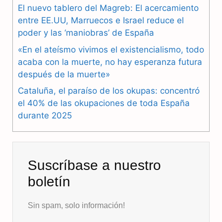
El nuevo tablero del Magreb: El acercamiento
o
r
A
entre EE.UU, Marruecos e Israel reduce el
o
a
p
poder y las ‘maniobras’ de España
k
m
p
«En el ateísmo vivimos el existencialismo, todo
acaba con la muerte, no hay esperanza futura
después de la muerte»
Cataluña, el paraíso de los okupas: concentró
el 40% de las okupaciones de toda España
durante 2025
Suscríbase a nuestro
boletín
Sin spam, solo información!