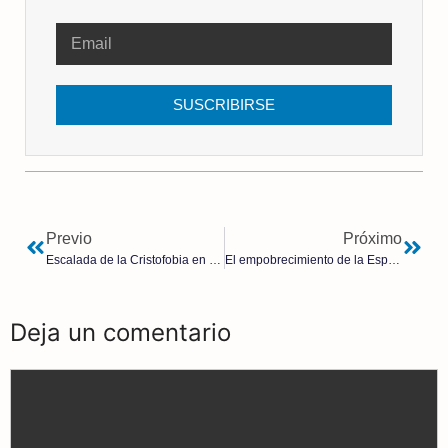
SUSCRIBIRSE
Previo
Próximo
Escalada de la Cristofobia en Europa: Aumentan la quema de iglesias cristianas
El empobrecimiento de la España de Sánchez: el número de trabajadores que cobran el SMI se ha triplicado
Deja un comentario