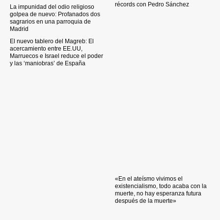
récords con Pedro Sánchez
La impunidad del odio religioso
golpea de nuevo: Profanados dos
sagrarios en una parroquia de
Madrid
El nuevo tablero del Magreb: El
acercamiento entre EE.UU,
Marruecos e Israel reduce el poder
y las ‘maniobras’ de España
«En el ateísmo vivimos el
existencialismo, todo acaba con la
muerte, no hay esperanza futura
después de la muerte»