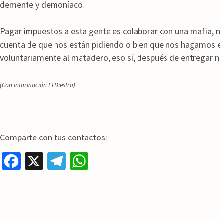
demente y demoníaco.
Pagar impuestos a esta gente es colaborar con una mafia, n
cuenta de que nos están pidiendo o bien que nos hagamos e
voluntariamente al matadero, eso sí, después de entregar 
(Con información
El Diestro
)
Comparte con tus contactos:
F
X
T
W
a
e
h
c
l
a
e
e
t