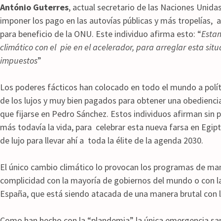
António Guterres
, actual secretario de las Naciones Unida
imponer los pago en las autovías públicas y más tropelías, 
para beneficio de la ONU. Este individuo afirma esto: “
Estam
climático con el pie en el acelerador, para arreglar esta si
impuestos
”
Los poderes fácticos han colocado en todo el mundo a polít
de los lujos y muy bien pagados para obtener una obedienci
que fijarse en Pedro Sánchez. Estos individuos afirman sin 
más todavía la vida, para celebrar esta nueva farsa en Egip
de lujo para llevar ahí a toda la élite de la agenda 2030.
El único cambio climático lo provocan los programas de ma
complicidad con la mayoría de gobiernos del mundo o con 
España, que está siendo atacada de una manera brutal con 
Como han hecho con la “plandemia” la única emergencia sani