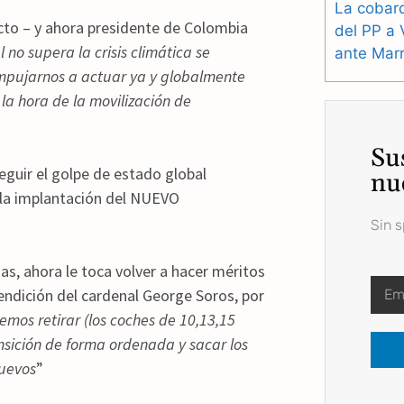
La cobard
victo – y ahora presidente de Colombia
del PP a 
no supera la crisis climática se
ante Mar
empujarnos a actuar ya y globalmente
la hora de la movilización de
Su
eguir el golpe de estado global
nu
 la implantación del NUEVO
Sin 
as, ahora le toca volver a hacer méritos
endición del cardenal George Soros, por
mos retirar (los coches de 10,13,15
nsición de forma ordenada y sacar los
nuevos
”