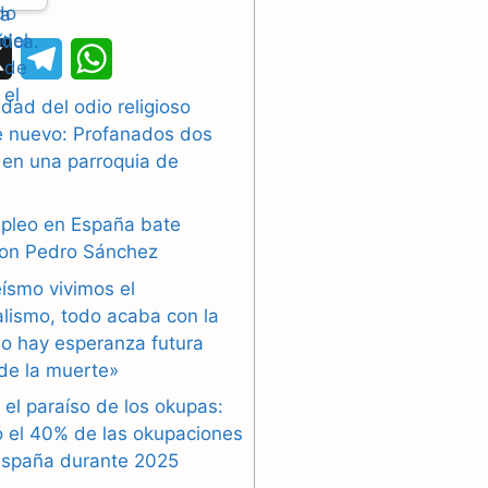
X
T
W
e
h
dad del odio religioso
e nuevo: Profanados dos
l
a
 en una parroquia de
e
t
g
s
mpleo en España bate
con Pedro Sánchez
r
A
eísmo vivimos el
a
p
alismo, todo acaba con la
o hay esperanza futura
m
p
de la muerte»
 el paraíso de los okupas:
ó el 40% de las okupaciones
España durante 2025