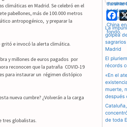
s climáticas en Madrid. Se celebró en el
iete pabellones, más de 100.000 metros
F
ático antropogénico, y preparar la
a
La impuni
golpea d
c
sagrarios
 gritó e invocó la alerta climática.
e
Madrid
b
El plurie
bra y millones de euros pagados por
récords 
ahora reconocen que la patraña COVID-19
o
es para instaurar un régimen distópico
«En el at
o
existenci
muerte, n
k
después 
esta nueva cumbre? ¿Volverán a la carga
Cataluña,
concentr
 tres globalistas.
de toda 