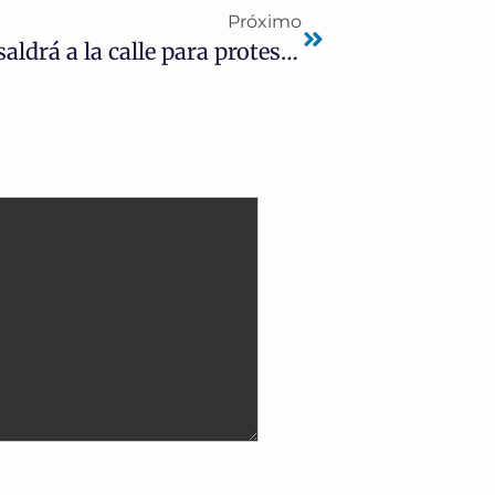
Próximo
25N: El movimiento feminista saldrá a la calle para protestar contra la ley del ‘solo sí es sí’ y la ley trans