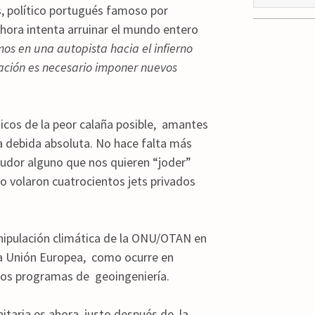
s, político portugués famoso por
ahora intenta arruinar el mundo entero
os en una autopista hacia el infierno
tuación es necesario imponer nuevos
icos de la peor calaña posible, amantes
a debida absoluta. No hace falta más
pudor alguno que nos quieren “joder”
to volaron cuatrocientos jets privados
nipulación climática de la ONU/OTAN en
la Unión Europea, como ocurre en
los programas de geoingeniería.
taria es ahora, justo después de la