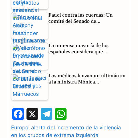
Fauci contra las cuerdas: Un
comité del Senado de…
La inmensa mayoría de los
españoles considera que…
Los médicos lanzan un ultimátum
a la ministra Mónica…
F
X
T
W
a
e
h
Europol alerta del incremento de la violencia
en los grupos de extrema izquierda
c
l
a