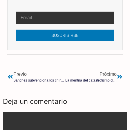
SUSCRIBIRSE
Previo
Próximo
Sánchez subvenciona los chiringuitos: da 4,5 millones de euros a ONU Mujeres, agencia que le premió por «campeón» de igualdad
La mentira del catastrofismo climático se derrumba: Científicos reconocen que la tendencia en la Antártida «se ha revertido»
Deja un comentario