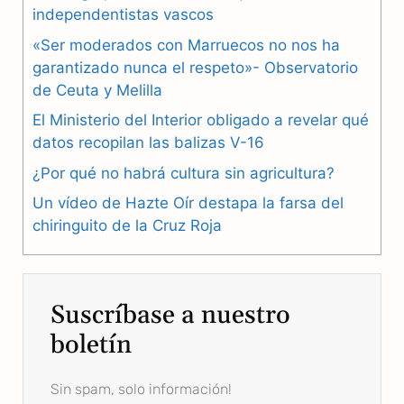
independentistas vascos
e
e
t
«Ser moderados con Marruecos no nos ha
b
g
s
garantizado nunca el respeto»- Observatorio
de Ceuta y Melilla
o
r
A
El Ministerio del Interior obligado a revelar qué
o
a
p
datos recopilan las balizas V-16
k
m
p
¿Por qué no habrá cultura sin agricultura?
Un vídeo de Hazte Oír destapa la farsa del
chiringuito de la Cruz Roja
Suscríbase a nuestro
boletín
Sin spam, solo información!