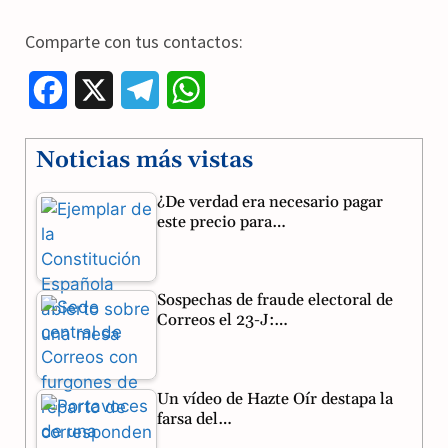
Comparte con tus contactos:
F
X
T
W
a
e
h
Noticias más vistas
c
l
a
¿De verdad era necesario pagar
e
e
t
este precio para…
b
g
s
o
r
A
Sospechas de fraude electoral de
o
a
p
Correos el 23-J:…
k
m
p
Un vídeo de Hazte Oír destapa la
farsa del…