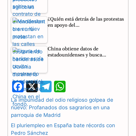
¿Quién está detrás de las protestas
en apoyo del…
China obtiene datos de
estadounidenses y busca…
F
X
T
W
a
e
h
La impunidad del odio religioso golpea de
nuevo: Profanados dos sagrarios en una
c
l
a
parroquia de Madrid
e
e
t
El pluriempleo en España bate récords con
b
g
s
Pedro Sánchez