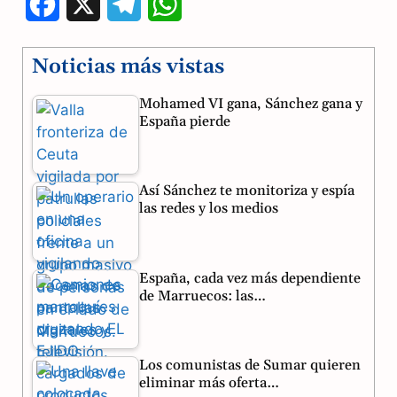
F
X
T
W
a
e
h
Noticias más vistas
c
l
a
Mohamed VI gana, Sánchez gana y
e
e
t
España pierde
b
g
s
o
r
A
Así Sánchez te monitoriza y espía
o
a
p
las redes y los medios
k
m
p
España, cada vez más dependiente
de Marruecos: las…
Los comunistas de Sumar quieren
eliminar más oferta…