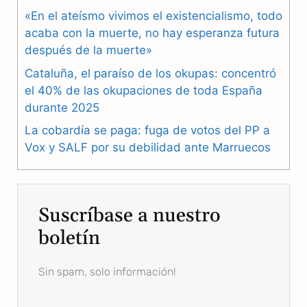
«En el ateísmo vivimos el existencialismo, todo
o
r
A
acaba con la muerte, no hay esperanza futura
o
a
p
después de la muerte»
k
m
p
Cataluña, el paraíso de los okupas: concentró
el 40% de las okupaciones de toda España
durante 2025
La cobardía se paga: fuga de votos del PP a
Vox y SALF por su debilidad ante Marruecos
Suscríbase a nuestro
boletín
Sin spam, solo información!