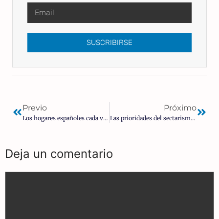
SUSCRIBIRSE
Previo
Próximo
Los hogares españoles cada vez con menor número de jóvenes y niños
Las prioridades del sectarismo del PSOE: pide en el Congreso semáforos con dibujos de parejas LGTBI
Deja un comentario