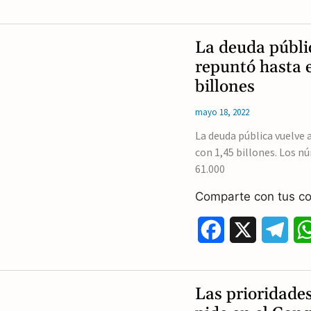
a
e
c
l
La deuda públic
e
e
repuntó hasta 
billones
b
g
mayo 18, 2022
o
r
La deuda pública vuelve 
o
a
con 1,45 billones. Los 
k
m
61.000
Comparte con tus co
F
X
T
a
e
c
l
Las prioridade
e
e