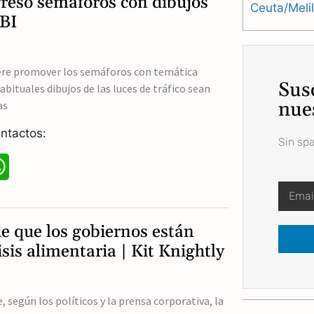
greso semáforos con dibujos
Ceuta/Meli
TBI
s
A
uiere promover los semáforos con temática
p
Sus
habituales dibujos de las luces de tráfico sean
p
nue
as
ntactos:
Sin sp
W
h
a
e que los gobiernos están
t
sis alimentaria | Kit Knightly
s
A
 según los políticos y la prensa corporativa, la