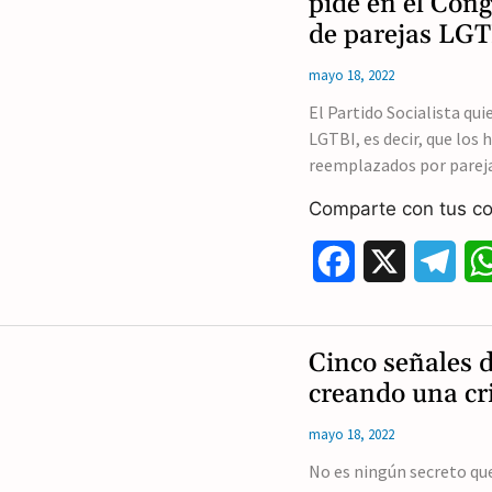
pide en el Con
de parejas LG
b
g
mayo 18, 2022
o
r
El Partido Socialista q
o
a
LGTBI, es decir, que los 
k
m
reemplazados por parej
Comparte con tus co
F
X
T
a
e
c
l
Cinco señales d
e
e
creando una cri
b
g
mayo 18, 2022
o
r
No es ningún secreto que,