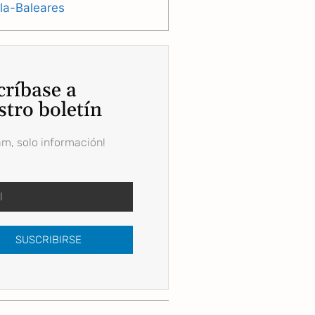
lla-Baleares
críbase a
stro boletín
am, solo información!
SUSCRIBIRSE