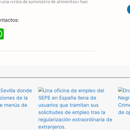
 una «crisis de suministro de alimentos» han
p
p
ntactos:
W
h
a
t
s
A
p
p