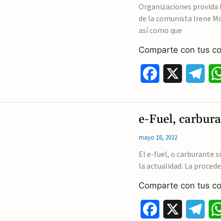
Organizaciones provida 
de la comunista Irene Mo
así como que
Comparte con tus co
F
X
T
a
e
c
l
e-Fuel, carbura
e
e
mayo 18, 2022
b
g
El e-fuel, o carburante s
la actualidad. La procede
o
r
Comparte con tus co
o
a
k
m
F
X
T