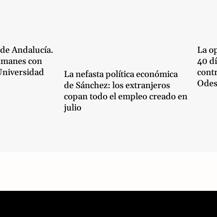
 de Andalucía.
La op
lmanes con
40 dí
 Universidad
cont
La nefasta política económica
Odes
de Sánchez: los extranjeros
copan todo el empleo creado en
julio