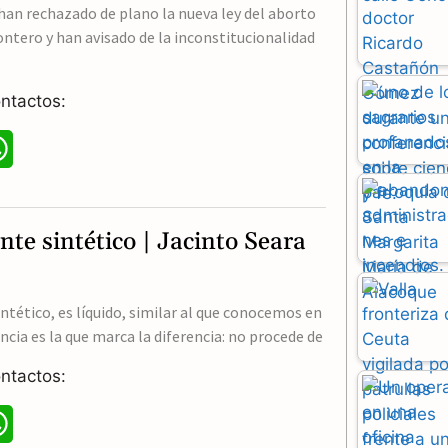
han rechazado de plano la nueva ley del aborto
ntero y han avisado de la inconstitucionalidad
ntactos:
W
h
a
nte sintético | Jacinto Seara
t
s
intético, es líquido, similar al que conocemos en
ncia es la que marca la diferencia: no procede de
A
ntactos:
p
p
W