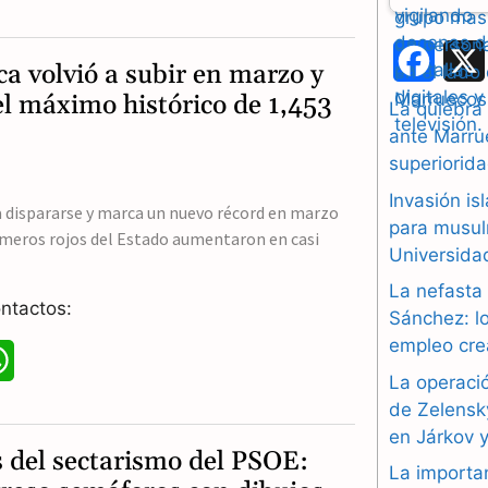
h
a
F
a volvió a subir en marzo y
t
el máximo histórico de 1,453
a
La quiebra
ante Marrue
s
c
superiorida
A
e
Invasión i
a dispararse y marca un nuevo récord en marzo
p
b
para musul
números rojos del Estado aumentaron en casi
Universidad
p
o
La nefasta
ntactos:
o
Sánchez: lo
empleo cre
k
W
La operació
h
de Zelensk
en Járkov 
a
s del sectarismo del PSOE:
La importa
t