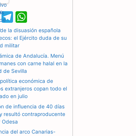
X
T
W
e
h
 de la disuasión española
cos: el Ejército duda de su
l
a
d militar
e
t
slámica de Andalucía. Menú
g
s
manes con carne halal en la
 de Sevilla
r
A
 política económica de
a
p
s extranjeros copan todo el
ado en julio
m
p
n de influencia de 40 días
y resultó contraproducente
y Odesa
ncia del arco Canarias-