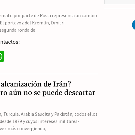
A
ormato por parte de Rusia representa un cambio
p
. El portavoz del Kremlin, Dmitri
p
 segunda ronda de
ntactos:
W
h
a
balcanización de Irán?
t
ro aún no se puede descartar
s
A
, Turquía, Arabia Saudita y Pakistán, todos ellos
esde 1979 y cuyos intereses militares-
p
 vez más convergiendo,