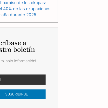
l paraíso de los okupas:
el 40% de las okupaciones
paña durante 2025
críbase a
stro boletín
am, solo información!
SUSCRIBIRSE