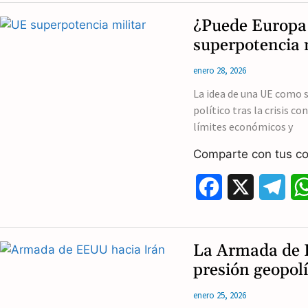
c
l
¿Puede Europa 
e
e
superpotencia 
b
g
enero 28, 2026
o
r
La idea de una UE como 
político tras la crisis 
o
a
límites económicos y
k
m
Comparte con tus co
F
X
T
a
e
c
l
La Armada de 
e
e
presión geopolí
b
g
enero 25, 2026