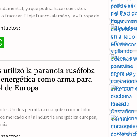
undamental, ya que podría hacer que estos
 o fracasar. El eje franco-alemán y la «Europa de
ntactos:
W
h
a
utilizó la paranoia rusófoba
t
ca energética como arma para
ol de Europa
s
A
ados Unidos permita a cualquier competidor
p
de mercado en la industria energética europea,
p
 más
ntactos: