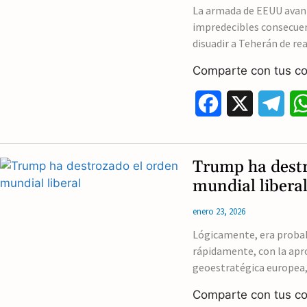
o
r
La armada de EEUU avanz
impredecibles consecuen
o
a
disuadir a Teherán de rea
k
m
Comparte con tus co
F
X
T
a
e
c
l
Trump ha destr
e
e
mundial libera
b
g
enero 23, 2026
o
r
Lógicamente, era probab
rápidamente, con la apro
o
a
geoestratégica europea,
k
m
Comparte con tus co