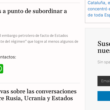
Cataluña, e
a
concentró 
 a punto de subordinar a
de toda Es
t
s
A
el embargo petrolero de facto de Estados
ste del régimen” que logre al menos algunos de
Sus
p
nue
p
ntactos:
Sin sp
W
h
a
ivas sobre las conversaciones
t
tre Rusia, Ucrania y Estados
s