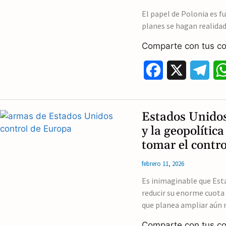
El papel de Polonia es f
planes se hagan realidad
Comparte con tus co
F
X
T
a
e
c
l
Estados Unidos 
e
e
y la geopolíti
tomar el contr
b
g
febrero 11, 2026
o
r
Es inimaginable que Est
o
a
reducir su enorme cuota 
k
m
que planea ampliar aún
Comparte con tus co