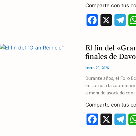
k
m
Comparte con tus co
F
X
T
a
e
c
l
El fin del «Gra
e
e
finales de Davo
b
g
enero 29, 2026
o
r
Durante años, el Foro 
en torno a la coordinac
o
a
a menudo asociado con i
k
m
Comparte con tus co
F
X
T
a
e