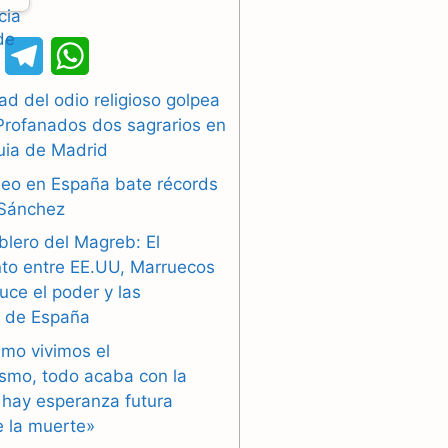
X
T
W
e
h
d del odio religioso golpea
Profanados dos sagrarios en
l
a
uia de Madrid
e
t
pleo en España bate récords
g
s
 Sánchez
blero del Magreb: El
r
A
to entre EE.UU, Marruecos
a
p
duce el poder y las
’ de España
m
p
smo vivimos el
ismo, todo acaba con la
 hay esperanza futura
 la muerte»