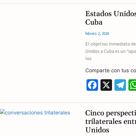
c
l
Estados Unidos
e
e
Cuba
b
g
febrero 2, 2026
o
r
El objetivo inmediato d
Unidos a Cuba es un “aju
o
a
los
k
m
Comparte con tus co
F
X
T
a
e
c
l
Cinco perspect
e
e
trilaterales en
Unidos
b
g