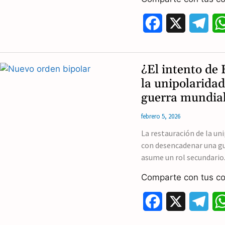
F
X
T
a
e
c
l
¿El intento de 
e
e
la unipolarida
guerra mundia
b
g
febrero 5, 2026
o
r
La restauración de la u
o
a
con desencadenar una g
k
m
asume un rol secundario.
Comparte con tus co
F
X
T
a
e