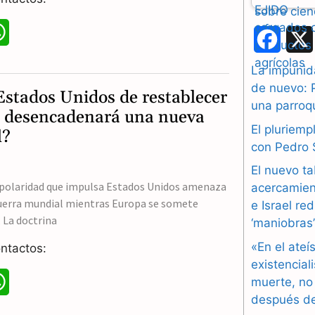
W
F
h
a
La impunida
a
de nuevo: 
c
Estados Unidos de restablecer
una parroq
t
d desencadenará una nueva
e
El pluriem
l?
s
b
con Pedro
A
El nuevo ta
o
nipolaridad que impulsa Estados Unidos amenaza
acercamien
p
o
uerra mundial mientras Europa se somete
e Israel re
p
 La doctrina
‘maniobras
k
«En el ateí
ntactos:
existencial
W
muerte, no
después de
h