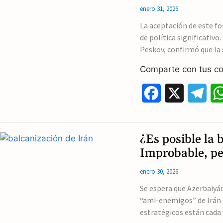
enero 31, 2026
o
r
La aceptación de este f
o
a
de política significativo
k
m
Peskov, confirmó que la
Comparte con tus co
F
X
T
a
e
c
l
¿Es posible la 
e
e
Improbable, pe
b
g
enero 30, 2026
o
r
Se espera que Azerbaiyán
“ami-enemigos” de Irán d
o
a
estratégicos están cada