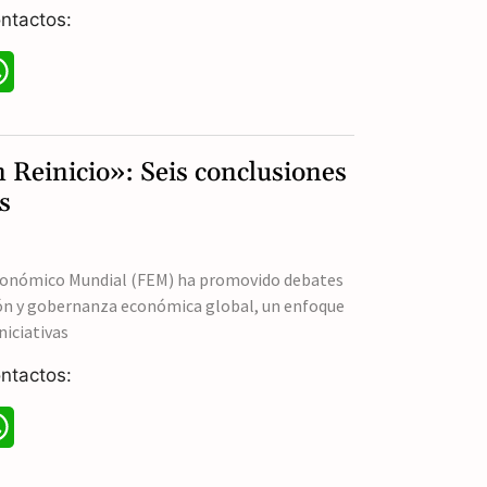
p
ntactos:
W
h
a
n Reinicio»: Seis conclusiones
t
s
s
A
Económico Mundial (FEM) ha promovido debates
ión y gobernanza económica global, un enfoque
p
niciativas
p
ntactos:
W
h