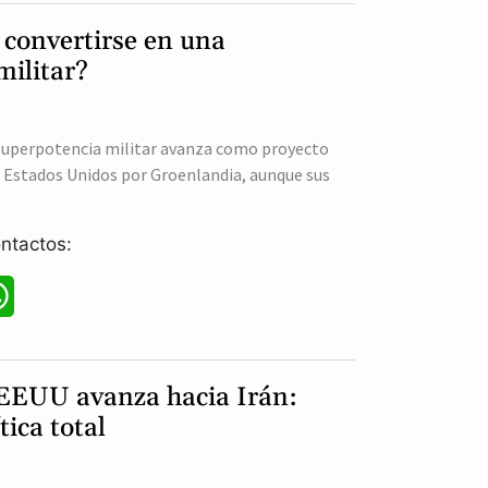
a
convertirse en una
t
militar?
s
A
superpotencia militar avanza como proyecto
con Estados Unidos por Groenlandia, aunque sus
p
p
ntactos:
W
h
a
EEUU avanza hacia Irán:
t
tica total
s