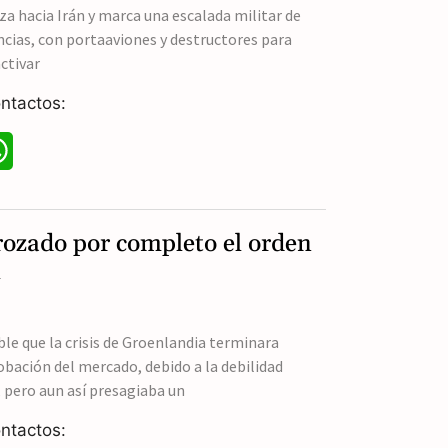
A
a hacia Irán y marca una escalada militar de
cias, con portaaviones y destructores para
p
ctivar
p
ntactos:
W
h
a
ozado por completo el orden
t
l
s
A
le que la crisis de Groenlandia terminara
bación del mercado, debido a la debilidad
p
 pero aun así presagiaba un
p
ntactos: