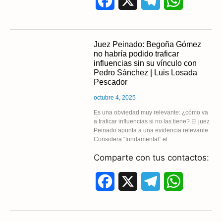
F
X
T
W
a
e
h
c
l
a
Juez Peinado: Begoña Gómez
no habría podido traficar
e
e
t
influencias sin su vínculo con
Pedro Sánchez | Luis Losada
b
g
s
Pescador
o
r
A
octubre 4, 2025
o
a
p
Es una obviedad muy relevante: ¿cómo va
a traficar influencias si no las tiene? El juez
Peinado apunta a una evidencia relevante.
k
m
p
Considera “fundamental” el
Comparte con tus contactos:
F
X
T
W
a
e
h
c
l
a