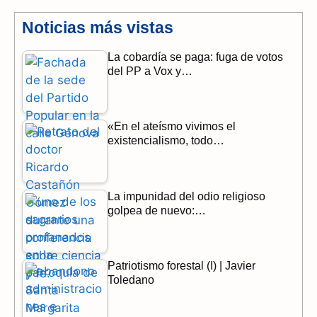
e
e
t
Noticias más vistas
b
g
s
La cobardía se paga: fuga de votos
del PP a Vox y…
o
r
A
o
a
p
«En el ateísmo vivimos el
k
m
p
existencialismo, todo…
La impunidad del odio religioso
golpea de nuevo:…
Patriotismo forestal (I) | Javier
Toledano