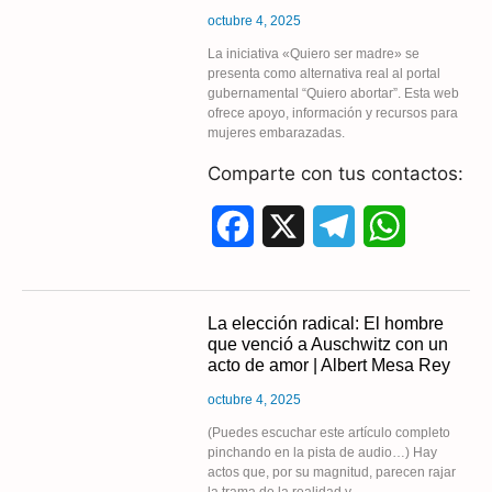
b
g
s
octubre 4, 2025
o
r
A
La iniciativa «Quiero ser madre» se
presenta como alternativa real al portal
gubernamental “Quiero abortar”. Esta web
o
a
p
ofrece apoyo, información y recursos para
mujeres embarazadas.
k
m
p
Comparte con tus contactos:
F
X
T
W
a
e
h
c
l
a
La elección radical: El hombre
que venció a Auschwitz con un
e
e
t
acto de amor | Albert Mesa Rey
b
g
s
octubre 4, 2025
o
r
A
(Puedes escuchar este artículo completo
pinchando en la pista de audio…) Hay
actos que, por su magnitud, parecen rajar
o
a
p
la trama de la realidad y