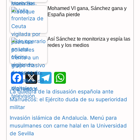
Mohamed VI gana, Sánchez gana y
España pierde
Así Sánchez te monitoriza y espía las
redes y los medios
F
X
T
W
a
e
h
La quiebra de la disuasión española ante
Marruecos: el Ejército duda de su superioridad
c
l
a
militar
e
e
t
Invasión islámica de Andalucía. Menú para
b
g
s
musulmanes con carne halal en la Universidad
de Sevilla
o
r
A