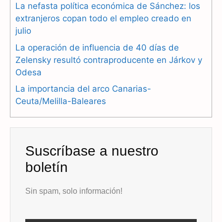
La nefasta política económica de Sánchez: los
o
a
p
extranjeros copan todo el empleo creado en
julio
k
m
p
La operación de influencia de 40 días de
Zelensky resultó contraproducente en Járkov y
Odesa
La importancia del arco Canarias-
Ceuta/Melilla-Baleares
Suscríbase a nuestro
boletín
Sin spam, solo información!