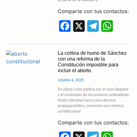
k
m
p
Comparte con tus contactos:
F
X
T
W
a
e
h
c
l
a
La cortina de humo de Sánchez
con una reforma de la
e
e
t
Constitución imposible para
incluir el aborto
b
g
s
octubre 4, 2025
o
r
A
En plena crisis política por el caso Begoña
y el escándalo de las pulseras antimaltrato,
o
a
p
Pedro Sánchez lanzó una ofensiva
propagandística: promover una reforma
k
m
p
constitucional
Comparte con tus contactos: