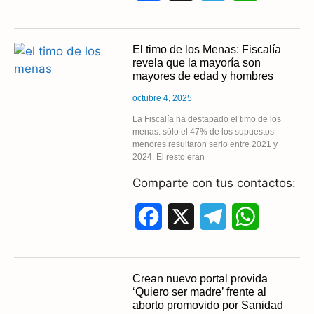
a
e
h
c
l
a
El timo de los Menas: Fiscalía
revela que la mayoría son
e
e
t
mayores de edad y hombres
b
g
s
octubre 4, 2025
o
r
A
La Fiscalía ha destapado el timo de los
menas: sólo el 47% de los supuestos
menores resultaron serlo entre 2021 y
o
a
p
2024. El resto eran
k
m
p
Comparte con tus contactos:
F
X
T
W
a
e
h
c
l
a
Crean nuevo portal provida
‘Quiero ser madre’ frente al
e
e
t
aborto promovido por Sanidad