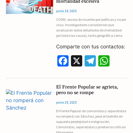
mortalidad excesiva
b
g
s
junio 19, 2025
o
r
A
COVID: exceso de muertes por políticas y no por
virus. Investigadores canadienses que
o
a
p
analizaron datos detallados de mortalidad
por todas las causas, tanto geográfica como
k
m
p
Comparte con tus contactos:
F
X
T
W
a
e
h
c
l
a
El Frente Popular se agrieta,
pero no se rompe
e
e
t
junio 19, 2025
b
g
s
El Frente Popular de comunistas y separatistas
no romperá con Sánchez, pese al teatrillo de
o
r
A
supuesta perplejidad e indignación.
Comunistas, separatistas y proetarras critican
o
a
p
tibiamente