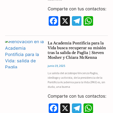
k
m
p
Comparte con tus contactos:
F
X
T
W
a
e
h
c
l
a
La Academia Pontificia para la
Vida busca recuperar su misión
e
e
t
tras la salida de Paglia | Steven
Mosher y Chiara McKenna
b
g
s
junio 19, 2025
o
r
A
La salida del arzobispo Vincenzo Paglia,
ideólogo y activista, de la presidencia de la
o
a
p
Pontificia Academia para la Vida (PAV) es, sin
duda, una buena
k
m
p
Comparte con tus contactos:
F
X
T
W