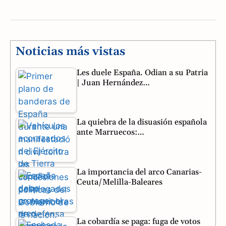
a
e
h
c
l
a
e
e
t
Noticias más vistas
b
g
s
Les duele España. Odian a su Patria
| Juan Hernández…
o
r
A
o
a
p
La quiebra de la disuasión española
k
m
p
ante Marruecos:…
La importancia del arco Canarias-
Ceuta/Melilla-Baleares
La cobardía se paga: fuga de votos