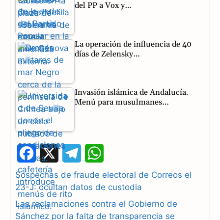
del PP a Vox y…
La operación de influencia de 40
días de Zelensky…
Invasión islámica de Andalucía.
Menú para musulmanes…
F
X
T
W
a
e
h
Sospechas de fraude electoral de Correos el
23-J: ocultan datos de custodia
c
l
a
Las reclamaciones contra el Gobierno de
e
e
t
Sánchez por la falta de transparencia se