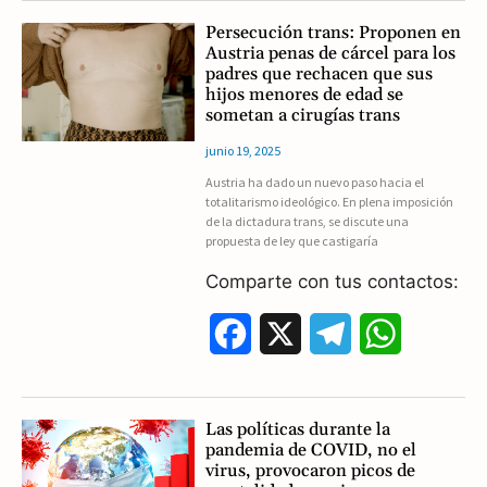
c
l
a
Persecución trans: Proponen en
Austria penas de cárcel para los
e
e
t
padres que rechacen que sus
hijos menores de edad se
b
g
s
sometan a cirugías trans
o
r
A
junio 19, 2025
Austria ha dado un nuevo paso hacia el
o
a
p
totalitarismo ideológico. En plena imposición
de la dictadura trans, se discute una
k
m
p
propuesta de ley que castigaría
Comparte con tus contactos:
F
X
T
W
a
e
h
c
l
a
Las políticas durante la
pandemia de COVID, no el
e
e
t
virus, provocaron picos de