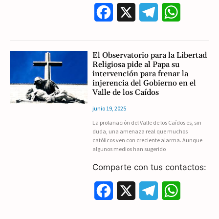
F
X
T
W
a
e
h
c
l
a
El Observatorio para la Libertad
Religiosa pide al Papa su
e
e
t
intervención para frenar la
injerencia del Gobierno en el
b
g
s
Valle de los Caídos
o
r
A
junio 19, 2025
La profanación del Valle de los Caídos es, sin
o
a
p
duda, una amenaza real que muchos
católicos ven con creciente alarma. Aunque
k
m
p
algunos medios han sugerido
Comparte con tus contactos:
F
X
T
W
a
e
h