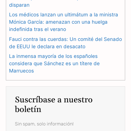
b
g
s
disparan
Los médicos lanzan un ultimátum a la ministra
o
r
A
Mónica García: amenazan con una huelga
o
a
p
indefinida tras el verano
k
m
p
Fauci contra las cuerdas: Un comité del Senado
de EEUU le declara en desacato
La inmensa mayoría de los españoles
considera que Sánchez es un títere de
Marruecos
Suscríbase a nuestro
boletín
Sin spam, solo información!